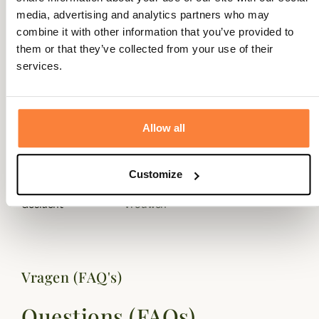
media, advertising and analytics partners who may
combine it with other information that you’ve provided to
them or that they’ve collected from your use of their
services.
Gegevensblad
Samenstelling
100 procent polyester
Allow all
Materiaal
polyester
Customize
Kleuren
Tartan
Geslacht
Vrouwen
Vragen (FAQ's)
Questions (FAQs)