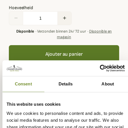
Hoeveelheid
remove
add
Disponible
·
Verzonden binnen 24/ 72 uur
·
Disponible en
magasin
Ajouter au panier
Your basket must contain at least € 100,00 of products in
Consent
Details
About
order to get loyalty rewards.
This website uses cookies
We use cookies to personalise content and ads, to provide
Expédié dans
Échange ou
Paiement
Paiement en
social media features and to analyse our traffic. We also
la journée
retour sous
sécurisé
3 fois dès 100
share information about your use of our site with our social
90 jours
euros