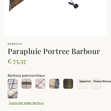
zoom_out_map
BARBOUR
Parapluie Portree Barbour
€ 75,57
Barbour patroon kleur
Spearmint
Cherry Bloss
Guide des tailles Barbour