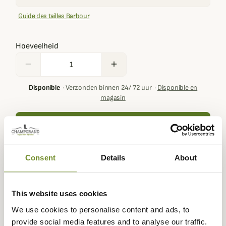
Guide des tailles Barbour
Hoeveelheid
remove
add
Disponible
·
Verzonden binnen 24/ 72 uur
·
Disponible en
magasin
Ajouter au panier
Consent
Details
About
Buying this product you will collect
€ 5,00
with our loyalty
program. Your cart will total
€ 5,00
.
This website uses cookies
We use cookies to personalise content and ads, to
provide social media features and to analyse our traffic.