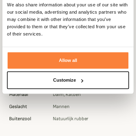
Expédié dans
Échange ou
Paiement
Paiement en
We also share information about your use of our site with
la journée
retour sous
sécurisé
3 fois dès 100
our social media, advertising and analytics partners who
90 jours
euros
may combine it with other information that you’ve
provided to them or that they’ve collected from your use
of their services.
Gegevensblad
Allow all
Doublure
0
Customize
Kleuren
Blauw, Bruin, Tartan
Materiaal
Daim, Katoen
Geslacht
Mannen
Buitenzool
Natuurlijk rubber