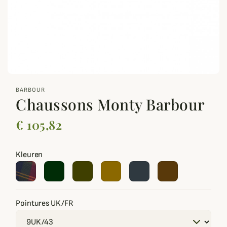
zoom_out_map
BARBOUR
Chaussons Monty Barbour
€ 105,82
Kleuren
Pointures UK/FR