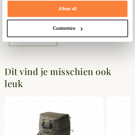
Vragen (FAQ's)
Allow all
Questions (FAQs)
Customize
Poser une question
Dit vind je misschien ook
leuk