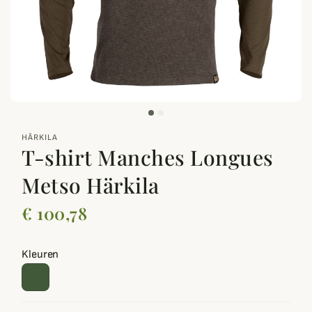
zoom_out_map
HÄRKILA
T-shirt Manches Longues
Metso Härkila
€ 100,78
Kleuren