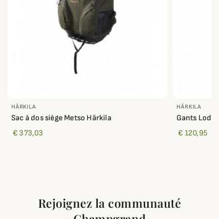
HÄRKILA
HÄRKILA
Sac à dos siège Metso Härkila
Gants Loden
€ 373,03
€ 120,95
Rejoignez la communauté
Champgrand