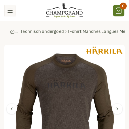
0
Technisch ondergoed
T-shirt Manches Longues Mets
chevron_left
chevron_right