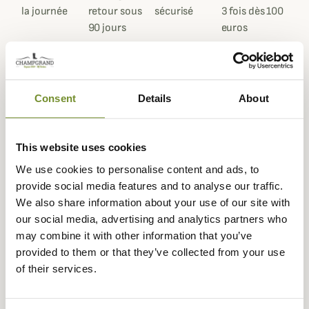
la journée
retour sous
sécurisé
3 fois dès 100
90 jours
euros
Consent
Details
About
Gegevensblad
Samenstelling
0
This website uses cookies
We use cookies to personalise content and ads, to
Kleuren
Groen
provide social media features and to analyse our traffic.
Geslacht
Mannen
We also share information about your use of our site with
our social media, advertising and analytics partners who
Materiaal
polyester, Wol
may combine it with other information that you’ve
provided to them or that they’ve collected from your use
Technologie
Polygynie
of their services.