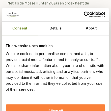
Net als de Mosse Hunter 2.0 jas en broek heeft de
winddichte jas een geborstelde buitenstof om hem stiller
en discreter te maken.
Dit softshell camouflagejack van Härkila heeft een
Consent
Details
About
moderne snit en is gemaakt van een synthetische
stretchstof voor uitstekend bewegingsgemak. Voor
optimale ventilatie heb je openingen met ritsen onder de
This website uses cookies
armen, ideaal voor winderige dagen in het tussenseizoen
wanneer de temperaturen nog mild zijn.
We use cookies to personalise content and ads, to
provide social media features and to analyse our traffic.
Dit winddichte jack van Härkila heeft ook twee
We also share information about your use of our site with
steekzakken met rits en een radiozakje op de borst.
our social media, advertising and analytics partners who
De Break-Up County camouflage van Mossy Oak geeft je
may combine it with other information that you’ve
optimale stealth tijdens je trektochten. Als je in het veld
provided to them or that they’ve collected from your use
bent, of op de vlakten met andere jagers, houden de rode
of their services.
inzetstukken in het Mossy Oak Red patroon je zichtbaar.
Voor nog meer bescherming tegen de wind in een open
jachtomgeving heeft de Mosse Hunter softshell jas
Allow all