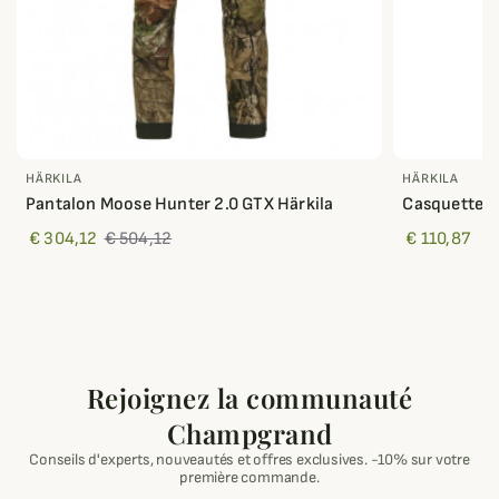
HÄRKILA
HÄRKILA
Pantalon Moose Hunter 2.0 GTX Härkila
Casquette M
€ 304,12
€ 504,12
€ 110,87
Rejoignez la communauté
Champgrand
Conseils d'experts, nouveautés et offres exclusives. -10% sur votre
première commande.