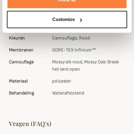
verstelbare handgrepen en een verstelbare taille.
Gegevensblad
Customize
Samenstelling
100 procent polyester
Kleuren
Camouflage, Rood
Membranen
GORE-TEX Infinium™
Camouflage
Mossy eik rood, Mossy Oak: Breek
het land open
Materiaal
polyester
Behandeling
Waterafstotend
Vragen (FAQ's)