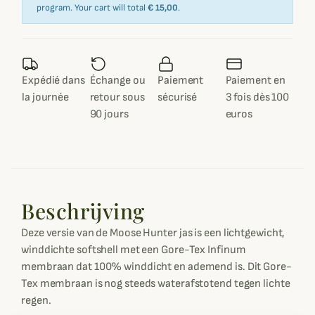
program. Your cart will total
€ 15,00
.
Expédié dans
Échange ou
Paiement
Paiement en
la journée
retour sous
sécurisé
3 fois dès 100
90 jours
euros
Beschrijving
Deze versie van de Moose Hunter jas is een lichtgewicht,
winddichte softshell met een Gore-Tex Infinum
membraan dat 100% winddicht en ademend is. Dit Gore-
Tex membraan is nog steeds waterafstotend tegen lichte
regen.