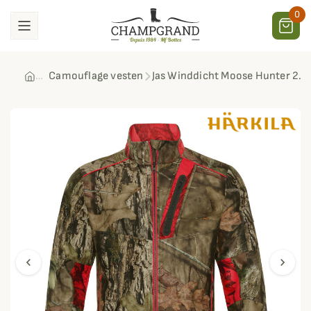
0
Camouflage vesten
Jas Winddicht Moose Hunter 2.0
chevron_left
chevron_right