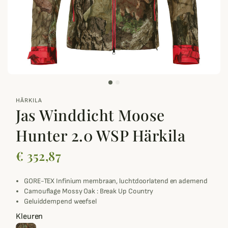
zoom_out_map
HÄRKILA
Jas Winddicht Moose
Hunter 2.0 WSP Härkila
€ 352,87
GORE-TEX Infinium membraan, luchtdoorlatend en ademend
Camouflage Mossy Oak : Break Up Country
Geluiddempend weefsel
Kleuren