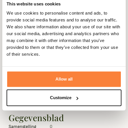
This website uses cookies
We use cookies to personalise content and ads, to
provide social media features and to analyse our traffic.
Beschrijving
We also share information about your use of our site with
our social media, advertising and analytics partners who
Perfect voor koud weer, deze sokken zijn warm en
may combine it with other information that you’ve
thermo-afstotend. Of je nu op rooftocht bent of op
provided to them or that they’ve collected from your use
jacht, deze sokken houden je lichaam warm dankzij de
of their services.
onvergelijkbare voordelen van kwaliteit scheerwol.
Deze warme sokken bieden uitstekende ondersteuning.
Bovendien zijn er verstevigingen bij de hiel en tenen om
Allow all
ervoor te zorgen dat de sokken lang meegaan.
Andere kenmerken van wol zijn de vochtafvoerende
Customize
eigenschappen en het feit dat het een natuurlijk
materiaal is.
Gegevensblad
Samenstelling
0