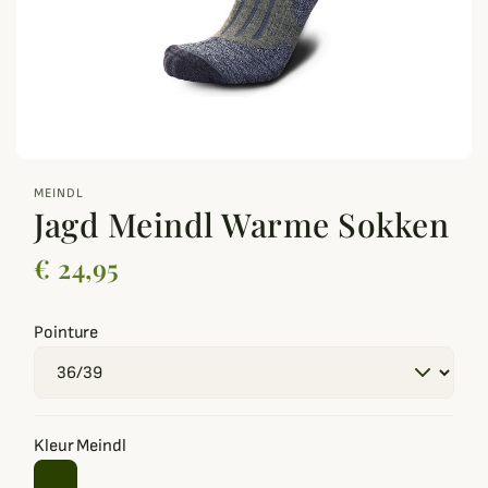
zoom_out_map
MEINDL
Jagd Meindl Warme Sokken
€ 24,95
Pointure
Kleur Meindl