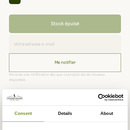
Stock épuisé
Recevoir une alerte
Me notifier
Recevez une notification dès que ce produit est de nouveau
disponible.
Expédié dans
Échange ou
Paiement
Paiement en
la journée
retour sous
sécurisé
3 fois dès 100
Consent
Details
About
90 jours
euros