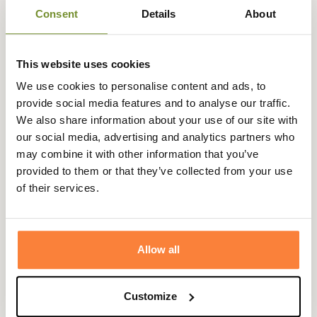
Consent
Details
About
This website uses cookies
Beschrijving
We use cookies to personalise content and ads, to
provide social media features and to analyse our traffic.
Voor het vervoer van je hond biedt Champgrand deze
We also share information about your use of our site with
opvouwbare bench, verkrijgbaar in 3 maten voor alle
our social media, advertising and analytics partners who
hondenrassen.
may combine it with other information that you’ve
Het vervoer van uw hond wordt veel gemakkelijker. Deze
provided to them or that they’ve collected from your use
stevige, verzinkte metalen reismand is opvouwbaar zodat
of their services.
hij zo min mogelijk ruimte inneemt in je kofferbak als je
hem niet gebruikt.
Of u nu naar een hondenshow gaat, met uw hond gaat
Allow all
jagen of gewoon een wandeling op het platteland gaat
maken met uw trouwe viervoeter, deze drager zorgt voor
het comfort en de veiligheid van uw huisdier.
Customize