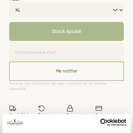
Stock épuisé
Recevoir une alerte
Me notifier
Recevez une notification dès que ce produit est de nouveau
disponible.
Expédié dans
Échange ou
Paiement
Paiement en
la journée
retour sous
sécurisé
3 fois dès 100
90 jours
euros