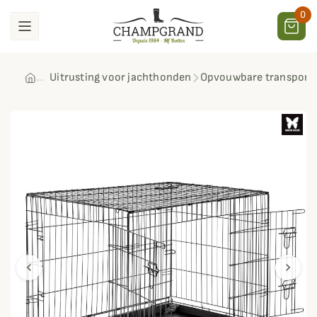
0
Uitrusting voor jachthonden
Opvouwbare transport
chevron_left
chevron_right