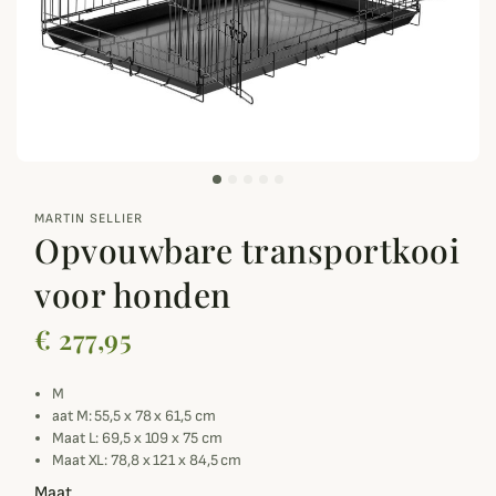
zoom_out_map
MARTIN SELLIER
Opvouwbare transportkooi
voor honden
€ 277,95
M
aat M: 55,5 x 78 x 61,5 cm
Maat L: 69,5 x 109 x 75 cm
Maat XL: 78,8 x 121 x 84,5 cm
Maat