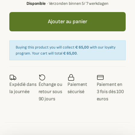
Disponible
·
Verzonden binnen 5/ 7 werkdagen
Ajouter au panier
Buying this product you will collect
€ 65,00
with our loyalty
program. Your cart will total
€ 65,00
.
Expédié dans
Échange ou
Paiement
Paiement en
la journée
retour sous
sécurisé
3 fois dès 100
90 jours
euros