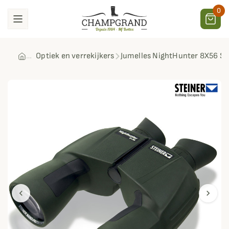
0
Optiek en verrekijkers
Jumelles NightHunter 8X56 St
chevron_left
chevron_right