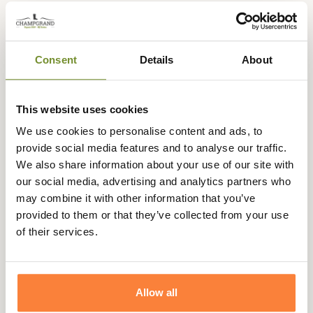
Gegevensblad
Afmetingen
0
Consent
Details
About
Vergroting
0
Gewicht in Gram
0
This website uses cookies
Gezichtsveld
0
We use cookies to personalise content and ads, to
provide social media features and to analyse our traffic.
We also share information about your use of our site with
our social media, advertising and analytics partners who
Vragen (FAQ's)
may combine it with other information that you’ve
provided to them or that they’ve collected from your use
Questions (FAQs)
of their services.
Poser une question
Allow all