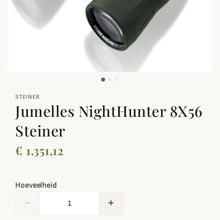
zoom_out_map
STEINER
Jumelles NightHunter 8X56
Steiner
€ 1.351,12
Hoeveelheid
remove
add