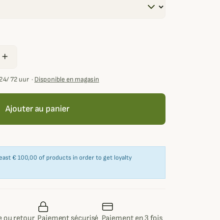
add
24/ 72 uur
·
Disponible en magasin
Ajouter au panier
east € 100,00 of products in order to get loyalty
 ou retour
Paiement sécurisé
Paiement en 3 fois