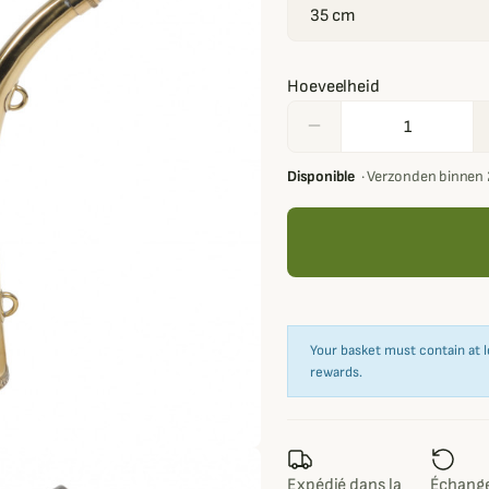
Hoeveelheid
remove
Disponible
·
Verzonden binnen 
Your basket must contain at l
rewards.
Expédié dans la
Échange