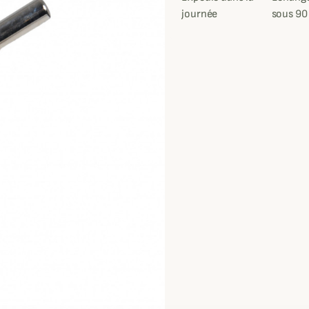
journée
sous 90