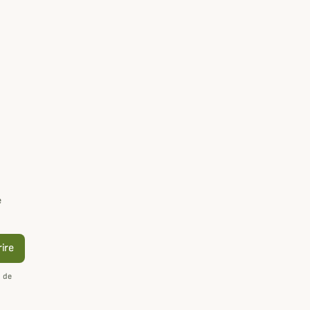
e
rire
n de