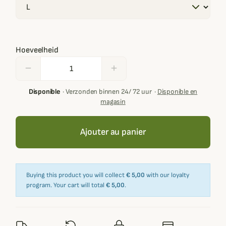
Hoeveelheid
remove
add
Disponible
·
Verzonden binnen 24/ 72 uur
·
Disponible en
magasin
Ajouter au panier
Buying this product you will collect
€ 5,00
with our loyalty
program. Your cart will total
€ 5,00
.