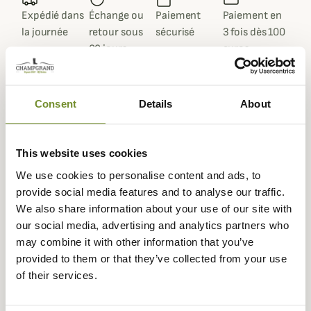
Expédié dans
Échange ou
Paiement
Paiement en
la journée
retour sous
sécurisé
3 fois dès 100
90 jours
euros
Consent
Details
About
Beschrijving
This website uses cookies
Het beroemde Britse merk
Viyella
biedt u dit prachtige
We use cookies to personalise content and ads, to
overhemd van geborstelde katoenen keperstof met
provide social media features and to analyse our traffic.
fazantenprint, zeer elegant en van uitstekende kwaliteit
We also share information about your use of our site with
om een vleugje originaliteit aan uw outfits te geven.
our social media, advertising and analytics partners who
Het Viyella overhemd met fazantenprint is gemaakt van
may combine it with other information that you’ve
100% geborsteld katoenen keperstof voor een
provided to them or that they’ve collected from your use
uitstekende duurzaamheid en een geweldig mooie stof.
of their services.
Het is perfect om het hele jaar door te dragen, zelfs in de
winter onder een vest of trui. Ideaal voor een elegante,