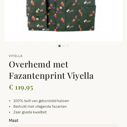
zoom_out_map
VIYELLA
Overhemd met
Fazantenprint Viyella
€ 119,95
100% twill van geborsteld katoen
Bedrukt met vliegende fazanten
Zeer goede kwaliteit
Maat