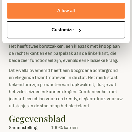
originele look of om elke dag casual te dragen.
Allow all
Het rechte model met een goede schouderbreedte en
een vrij lange snit geeft je ongelooflijk comfort en een
perfecte pasvorm, vooral dankzij de met twee knopen
Customize
verstelbare manchetten van het merk Viyella.
Het heeft twee borstzakken, een klepzak met knoop aan
de rechterkant en een paspelzak aan de linkerkant, die
beide zeer functioneel zijn, evenals een klassieke kraag.
Dit Viyella overhemd heeft een bosgroene achtergrond
en vliegende fazantmotieven in de stof. Het merk staat
bekend om zijn producten van topkwaliteit, dus je zult
het vele seizoenen kunnen dragen. Combineer het met
jeans of een chino voor een trendy, elegante look voor uw
uitstapjes in de stad of op het platteland.
Gegevensblad
Samenstelling
100% katoen