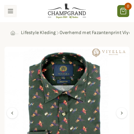
0
Lifestyle Kleding
Overhemd met Fazantenprint Viyell
chevron_left
chevron_right