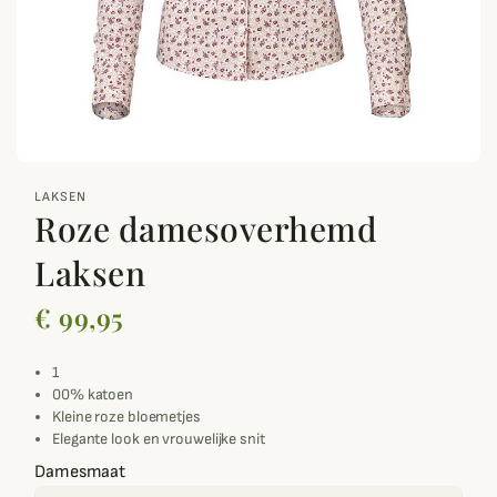
zoom_out_map
LAKSEN
Roze damesoverhemd
Laksen
€ 99,95
1
00% katoen
Kleine roze bloemetjes
Elegante look en vrouwelijke snit
Damesmaat