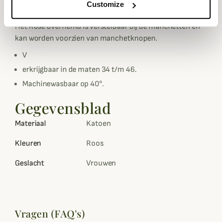
Customize
party's of het dagelijks leven.
Het Rose overhemd is verstelbaar bij de manchetten en
kan worden voorzien van manchetknopen.
V
erkrijgbaar in de maten 34 t/m 46.
Machinewasbaar op 40°.
Gegevensblad
Materiaal
Katoen
Kleuren
Roos
Geslacht
Vrouwen
Vragen (FAQ's)