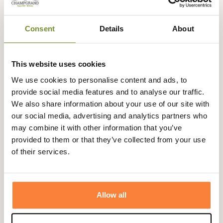
Expédié dans
Échange ou
Paiement
Paiement en
Consent
Details
About
la journée
retour sous
sécurisé
3 fois dès 100
90 jours
euros
This website uses cookies
We use cookies to personalise content and ads, to
provide social media features and to analyse our traffic.
We also share information about your use of our site with
Beschrijving
our social media, advertising and analytics partners who
Het Deense merk
Laksen
brengt je dit prachtige roze shirt
may combine it with other information that you’ve
met bloemmotief voor dames, ideaal voor een elegante,
provided to them or that they’ve collected from your use
bloemige look.
of their services.
Het Rose overhemd is gemaakt van 100% katoen,
waardoor het comfortabel is om te dragen.
Allow all
De vrouwelijke snit, sportieve kraag en het patroon van
kleine roze bloemen met gele details maken dit shirt
perfect voor uitstapjes in de natuur, after-hunting