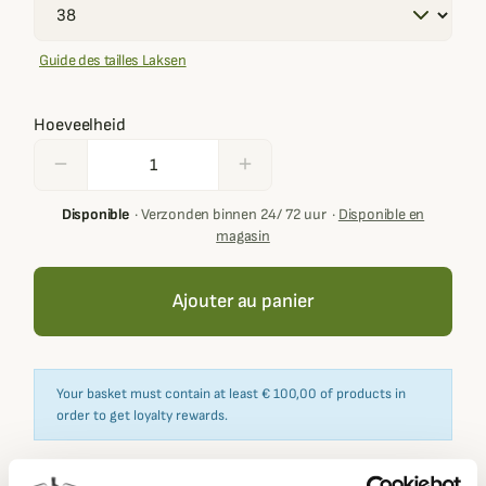
Guide des tailles Laksen
Hoeveelheid
remove
add
Disponible
·
Verzonden binnen 24/ 72 uur
·
Disponible en
magasin
Ajouter au panier
Your basket must contain at least € 100,00 of products in
order to get loyalty rewards.