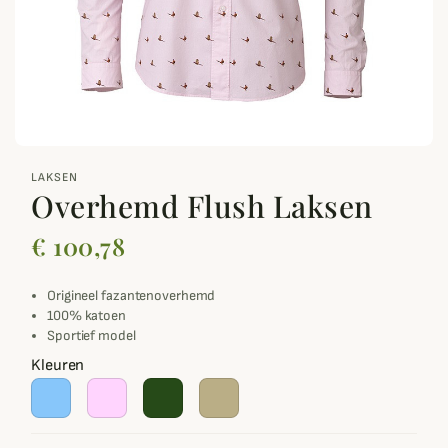
zoom_out_map
LAKSEN
Overhemd Flush Laksen
€ 100,78
Origineel fazantenoverhemd
100% katoen
Sportief model
Kleuren