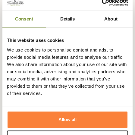
Consent
Details
About
Expédié dans
Échange ou
Paiement
Paiement en
la journée
retour sous
sécurisé
3 fois dès 100
90 jours
euros
This website uses cookies
We use cookies to personalise content and ads, to
provide social media features and to analyse our traffic.
We also share information about your use of our site with
our social media, advertising and analytics partners who
Beschrijving
may combine it with other information that you’ve
provided to them or that they’ve collected from your use
Het Deense merk
Laksen
biedt je dit sublieme Flush
of their services.
overhemd met een trendy en origineel fazantenmotief
dat je vrienden versteld zal doen staan als je eropuit trekt
in de natuur, na een jachtavond of in je dagelijkse leven.
Allow all
Het Flush overhemd is gemaakt van 100% katoen voor
maximaal comfort. De kraag en sluiting zijn geknoopt en
de onderkant van de mouwen zijn verstelbaar en