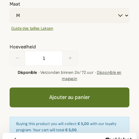
Maat
Guide des tailles Laksen
Hoeveelheid
remove
add
Disponible
·
Verzonden binnen 24/ 72 uur
·
Disponible en
magasin
Ajouter au panier
Buying this product you will collect
€ 5,00
with our loyalty
program. Your cart will total
€ 5,00
.