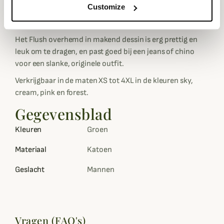
Customize
voorzien van manchetknopen. Dit
Laksen
overhemd
heeft een slanke pasvorm en een sportieve snit.
Het Flush overhemd in makend dessin is erg prettig en
leuk om te dragen, en past goed bij een jeans of chino
voor een slanke, originele outfit.
Verkrijgbaar in de maten XS tot 4XL in de kleuren sky,
cream, pink en forest.
Gegevensblad
Kleuren
Groen
Materiaal
Katoen
Geslacht
Mannen
Vragen (FAQ's)