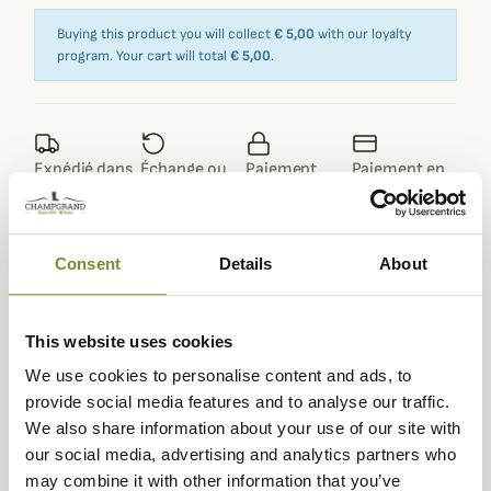
Buying this product you will collect
€ 5,00
with our loyalty
program. Your cart will total
€ 5,00
.
Expédié dans
Échange ou
Paiement
Paiement en
la journée
retour sous
sécurisé
3 fois dès 100
90 jours
euros
Consent
Details
About
This website uses cookies
Beschrijving
We use cookies to personalise content and ads, to
provide social media features and to analyse our traffic.
Chaque année, Laksen vous propose une collection de
We also share information about your use of our site with
pull au col V prénommé Sussex. Idéal à porter au
our social media, advertising and analytics partners who
quotidien ou encore à la chasse, ils vous donneront un
may combine it with other information that you’ve
style élégant tout en vous garantissant un confort