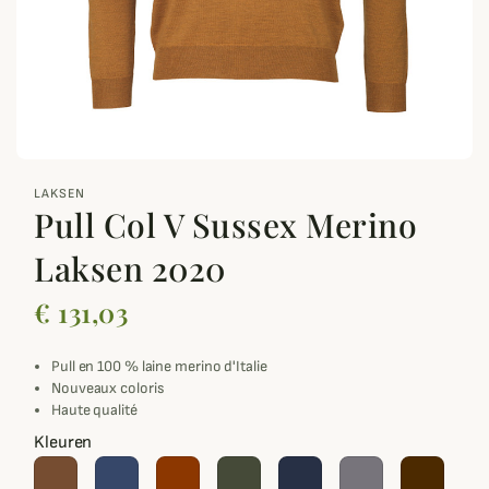
zoom_out_map
LAKSEN
Pull Col V Sussex Merino
Laksen 2020
€ 131,03
Pull en 100 % laine merino d'Italie
Nouveaux coloris
Haute qualité
Kleuren