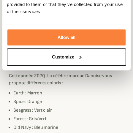
provided to them or that they’ve collected from your use
maximal.
of their services.
Le pull à col V de la collection Sussex 2020 est fabriqué à
100 % en laine merino d'origine italienne qui est reconnu
pour être très douce. La laine merino a deux très grands
avantages, elle est à la fois chaude, ce qui rend le pull
Allow all
Sussex idéal à porter en mi saison ou en période
hivernale sous une veste. Elle est également très
Customize
respirante ce qui vous permettra de le porter à la chasse
ou lors de grandes balades.
Cette année 2020, La célèbre marque Danoise vous
propose différents coloris :
Earth : Marron
Spice : Orange
Seagrass : Vert clair
Forest : Gris/Vert
Old Navy : Bleu marine