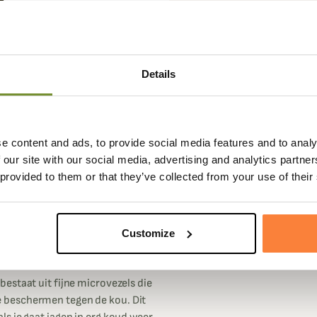
Details
e content and ads, to provide social media features and to analy
Gegevensblad
 our site with our social media, advertising and analytics partn
winddichte Polar Max overbroek.
Kleuren
Groen
 provided to them or that they’ve collected from your use of their
rs die maximale bescherming
Geslacht
Mannen
ichte membraan beschermt je
Customize
en van de dikste die je op de
je warm. De ThinsulateTM-
estaat uit fijne microvezels die
 beschermen tegen de kou. Dit