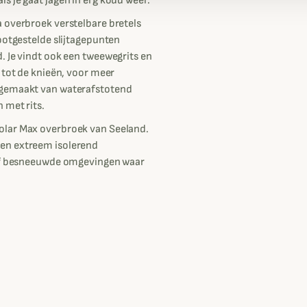
s je gaat jagen in erg koud weer.
 overbroek verstelbare bretels
ootgestelde slijtagepunten
. Je vindt ook een tweewegrits en
 tot de knieën, voor meer
 gemaakt van waterafstotend
 met rits.
olar Max overbroek van Seeland.
en extreem isolerend
 of besneeuwde omgevingen waar