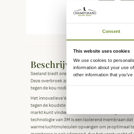
Consent
This website uses cookies
We use cookies to personalis
Beschrijving
information about your use of
Seeland biedt ons de ultra-warme, waterdichte en 
other information that you’ve
Deze overbroek zal in de smaak vallen bij bergjage
tegen de kou nodig hebben.
Het innovatieve Windbeater waterdichte en windd
tegen de koudste wind. De quilting van 250 gram is e
markt kunt vinden. De microfleece voering houdt 
technologie van 3M is een isolerend membraan dat b
warme luchtmoleculen opvangen om je optimaal te