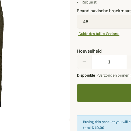
Robuust
Scandinavische broekmaat
Guide des tailles Seeland
Hoeveelheid
remove
Disponible
·
Verzonden binnen 
Buying this product you will 
total
€ 10,00
.