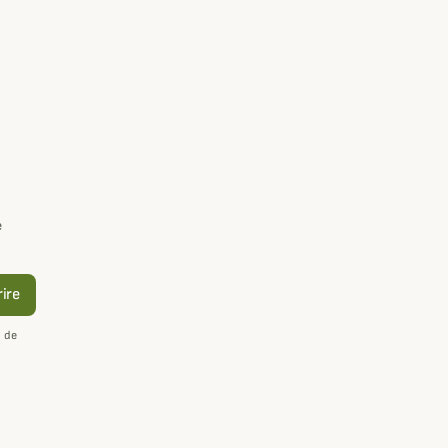
e
rire
n de