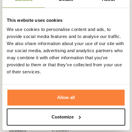
zeer zacht, warm microfleece voor isolatie. Dit fleecejack
houdt warmte vast om je te beschermen tegen de kou.
Dit damesjachtjack is ook ademend.
This website uses cookies
Dit jack houdt je comfortabel tijdens de actieve jacht. De
We use cookies to personalise content and ads, to
V-hals maakt het gemakkelijk om te dragen met een
provide social media features and to analyse our traffic.
overhemd, waardoor dit jack net zo geschikt is voor
We also share information about your use of our site with
weekends op het platteland als voor formele
our social media, advertising and analytics partners who
jachtpartijen.
may combine it with other information that you’ve
provided to them or that they’ve collected from your use
De kraag en ritssluiting zijn beschermd om schuren tegen
of their services.
de huid te voorkomen. Dit jack heeft ook twee zakken
met rits en een verstelbare zoom.
De woodcock fleece bodywarmer voor dames
combineert comfort, bescherming en stijl.
Allow all
Gegevensblad
Customize
Kleuren
Groen
Geslacht
Vrouwen