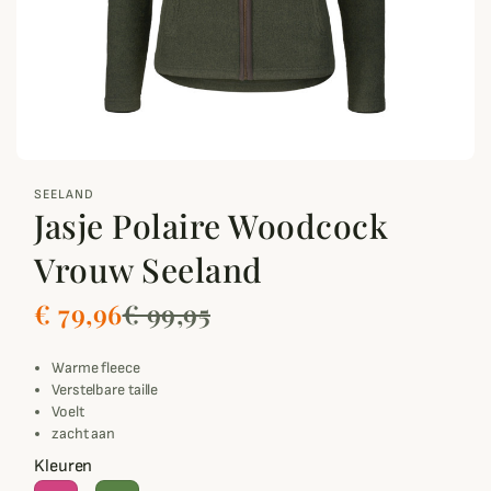
zoom_out_map
SEELAND
Jasje Polaire Woodcock
Vrouw Seeland
€ 79,96
€ 99,95
Warme fleece
Verstelbare taille
Voelt
zacht aan
Kleuren