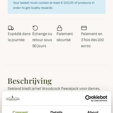
Your basket must contain at least € 100,00 of products in
order to get loyalty rewards.
Expédié dans
Échange ou
Paiement
Paiement en
la journée
retour sous
sécurisé
3 fois dès 100
90 jours
euros
Beschrijving
Seeland biedt je het Woodcock fleecejack voor dames.
Deze jas houdt je warm en is ideaal voor winterjachten die
een gedistingeerde look vereisen.
Het Woodcock fleecejack voor dames is gemaakt van
Consent
Details
About