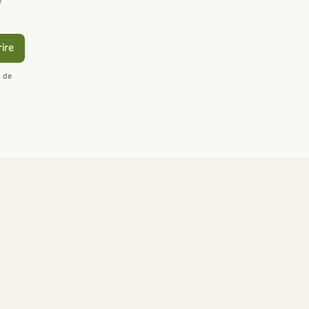
e
rire
n de