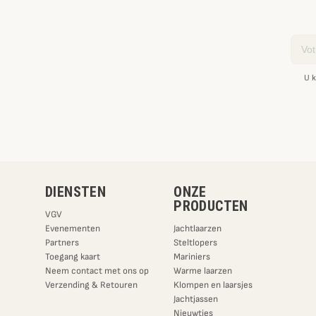
Email
U k
DIENSTEN
ONZE
PRODUCTEN
VGV
Evenementen
Jachtlaarzen
Partners
Steltlopers
Toegang kaart
Mariniers
Neem contact met ons op
Warme laarzen
Verzending & Retouren
Klompen en laarsjes
Jachtjassen
Nieuwtjes