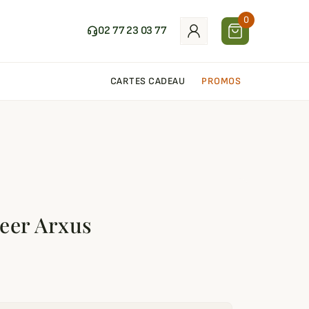
0
02 77 23 03 77
CARTES CADEAU
PROMOS
eer Arxus