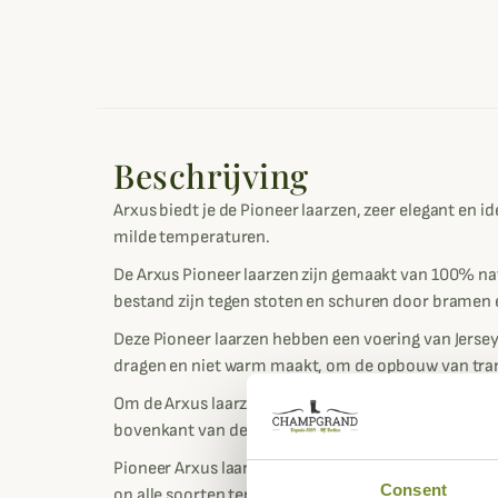
Beschrijving
Arxus biedt je de Pioneer laarzen, zeer elegant en id
milde temperaturen.
De Arxus Pioneer laarzen zijn gemaakt van 100% nat
bestand zijn tegen stoten en schuren door bramen
Deze Pioneer laarzen hebben een voering van Jersey 
dragen en niet warm maakt, om de opbouw van tra
Om de Arxus laarzen aan je kuiten aan te passen, zi
bovenkant van de laarzen.
Pioneer Arxus laarzen zijn voorzien van Arxus X-pa
Consent
op alle soorten terrein, of het nu modderig, droog o