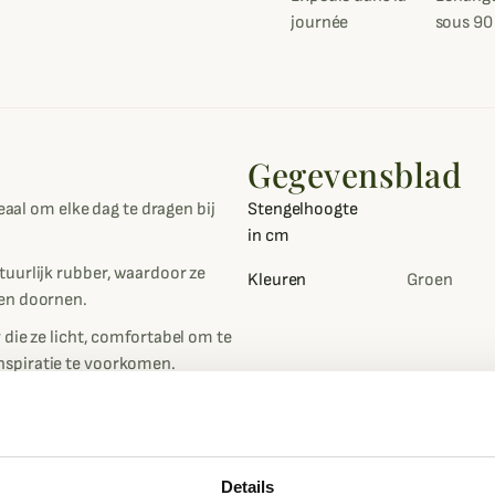
journée
sous 90
Gegevensblad
eaal om elke dag te dragen bij
Stengelhoogte
in cm
uurlijk rubber, waardoor ze
Kleuren
Groen
 en doornen.
die ze licht, comfortabel om te
nspiratie te voorkomen.
t er een aantrekkraag aan de
troon zolen voor uitstekende grip
Details
f rotsachtig is. Bovendien