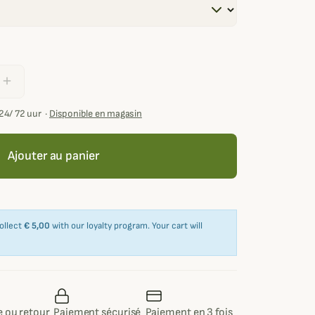
add
24/ 72 uur
·
Disponible en magasin
Ajouter au panier
collect
€ 5,00
with our loyalty program. Your cart will
 ou retour
Paiement sécurisé
Paiement en 3 fois