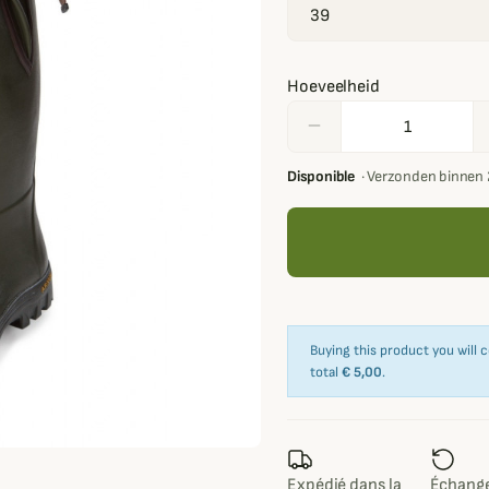
Hoeveelheid
remove
Disponible
·
Verzonden binnen 
Buying this product you will 
total
€ 5,00
.
Expédié dans la
Échange