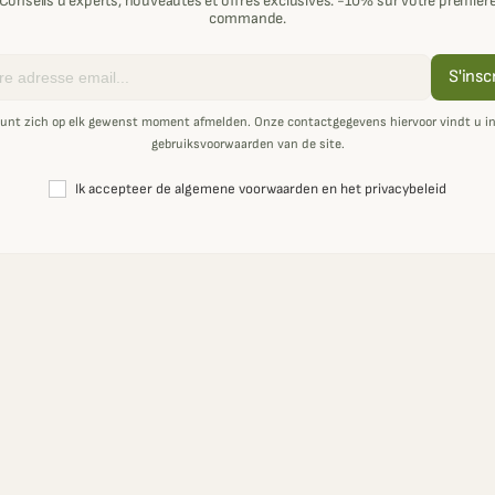
Conseils d'experts, nouveautés et offres exclusives. -10% sur votre premièr
commande.
S'insc
unt zich op elk gewenst moment afmelden. Onze contactgegevens hiervoor vindt u i
gebruiksvoorwaarden van de site.
Ik accepteer de algemene voorwaarden en het privacybeleid