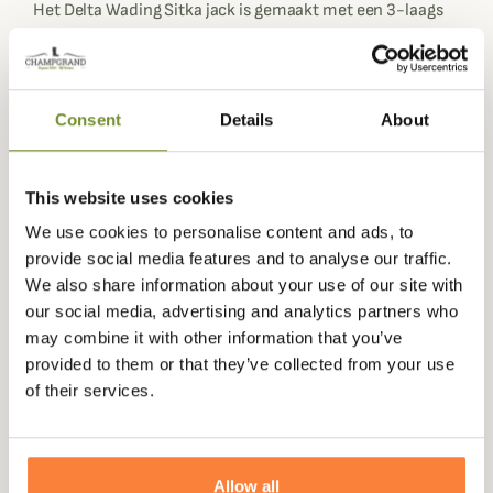
Het Delta Wading Sitka jack is gemaakt met een 3-laags
GORE-TEX membraan, waardoor je een slijtvast jack hebt
dat 100% waterdicht, ademend, lichtgewicht (770g) en
winddicht is. Perfect dus om urenlang op je post te
blijven. Om het jack nog waterdichter te maken, heeft de
Consent
Details
About
gebruikte stof een waterafstotende behandeling om te
voorkomen dat het te zwaar wordt om in de regen te
dragen.
This website uses cookies
Deze Delta Wading jacket heeft verstevigde onderarmen
We use cookies to personalise content and ads, to
om te beschermen tegen schuren.
provide social media features and to analyse our traffic.
We also share information about your use of our site with
Je kunt het Delta Wading jacket perfect aanpassen aan je
our social media, advertising and analytics partners who
lichaamsvorm dankzij de waterdichte
may combine it with other information that you’ve
klittenbandsluitingen op de manchetten, en de capuchon
provided to them or that they’ve collected from your use
is verstelbaar zodat hij niet in de weg zit als je je hoofd
of their services.
beweegt.
Het Delta Wading Sitka Jacket heeft 6 zakken. Ten eerste
zijn er twee borstzakken met rits voor je persoonlijke
Allow all
spullen, zoals je mobiele telefoon. Om je handen warm te