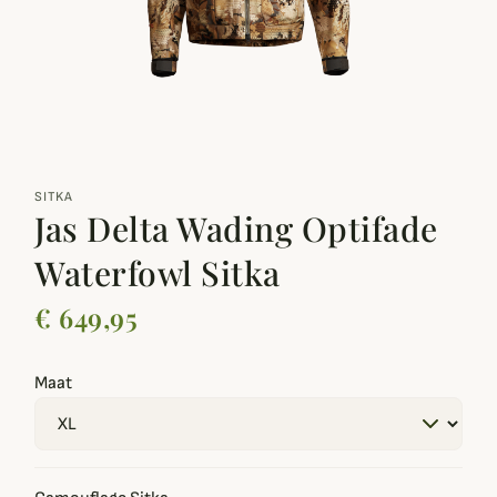
zoom_out_map
SITKA
Jas Delta Wading Optifade
Waterfowl Sitka
€ 649,95
Maat