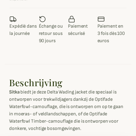
Expédié dans
Échange ou
Paiement
Paiement en
la journée
retour sous
sécurisé
3 fois dès 100
90 jours
euros
Beschrijving
Sitka
biedt je deze Delta Wading jacket die speciaal is
ontworpen voor trekwildjagers dankzij de Optifade
Waterfowl-camouflage, die is ontworpen om op te gaan
in moeras- of veldlandschappen, of de Optifade
Waterfowl Timber-camouflage die is ontworpen voor
donkere, vochtige bosomgevingen.