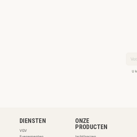
Email
U k
DIENSTEN
ONZE
PRODUCTEN
VGV
Evenementen
Jachtlaarzen