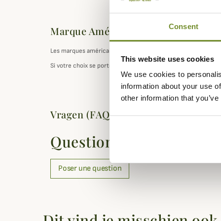
Consent
Marque Américaine : Choisir sa taill
Les marques américaines ont un taillant plutôt
grand.
This website uses cookies
Si votre choix se porte sur ce produit de marque américaine,
We use cookies to personalis
information about your use of
other information that you’ve
Vragen (FAQ's)
Questions (FAQs)
Poser une question
Dit vind je misschien ook