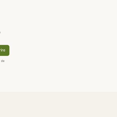
e
rire
n de