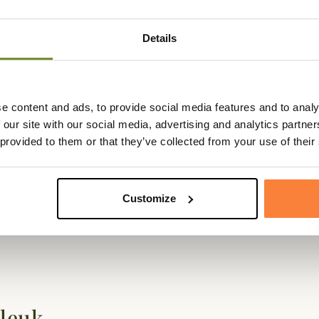
Details
e
 Champgrand vous conseille de prendre une taille
en dessous
de votre taille habit
e content and ads, to provide social media features and to analy
 our site with our social media, advertising and analytics partn
 provided to them or that they’ve collected from your use of their
Customize
 leuk