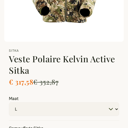
zoom_out_map
SITKA
Veste Polaire Kelvin Active
Sitka
€ 317,58
€ 352,87
Maat