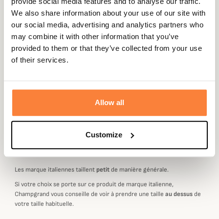
provide social media features and to analyse our traffic.
Beschrijving
We also share information about your use of our site with
Trabaldo vous propose cette ceinture WTE pour
our social media, advertising and analytics partners who
compléter leur
gamme femme.
may combine it with other information that you’ve
provided to them or that they’ve collected from your use
Cette ceinture pour femme est réglable et mesure 125 cm
of their services.
de long et 4 cm de large.
Gegevensblad
Geslacht
Vrouwen
Allow all
Customize
Marque Italienne : Choisir sa Taille
Les marque italiennes taillent
petit
de manière générale.
Si votre choix se porte sur ce produit de marque italienne,
Champgrand vous conseille de voir à prendre une taille
au dessus
de
votre taille habituelle.