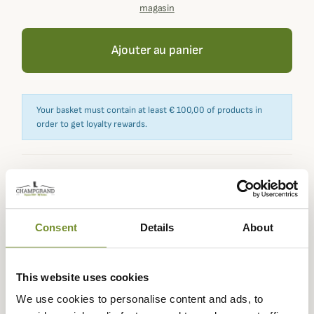
magasin
Ajouter au panier
Your basket must contain at least € 100,00 of products in
order to get loyalty rewards.
Expédié dans
Échange ou
Paiement
Paiement en
la journée
retour sous
sécurisé
3 fois dès 100
Consent
Details
About
90 jours
euros
This website uses cookies
We use cookies to personalise content and ads, to