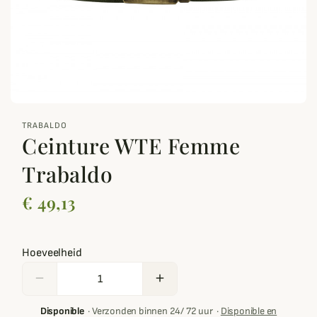
zoom_out_map
TRABALDO
Ceinture WTE Femme
Trabaldo
€ 49,13
Hoeveelheid
remove
add
Disponible
·
Verzonden binnen 24/ 72 uur
·
Disponible en