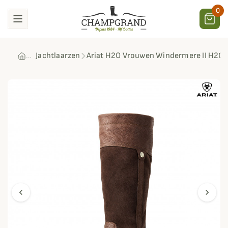
0
Jachtlaarzen
Ariat H2O Vrouwen Windermere II H2O 
chevron_left
chevron_right