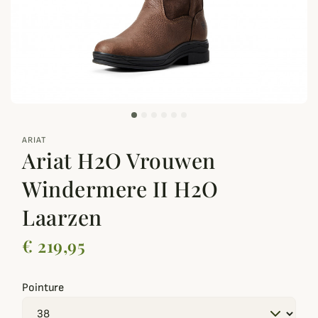
zoom_out_map
ARIAT
Ariat H2O Vrouwen
Windermere II H2O
Laarzen
€ 219,95
Pointure