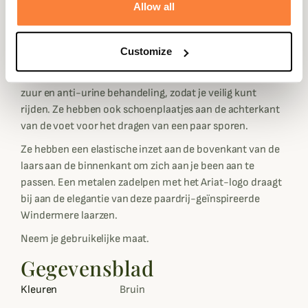
en nubuck. Dit geeft ze flexibiliteit en duurzaamheid. Ze
Allow all
zijn volledig gevoerd met een waterdicht en ademend
GORE-TEX membraan, waardoor ze perfect waterdicht
Customize
zijn en zonder zorgen modder en water aankunnen.
Ariat heeft ze voorzien van een antislipzool met een anti-
zuur en anti-urine behandeling, zodat je veilig kunt
rijden. Ze hebben ook schoenplaatjes aan de achterkant
van de voet voor het dragen van een paar sporen.
Ze hebben een elastische inzet aan de bovenkant van de
laars aan de binnenkant om zich aan je been aan te
passen. Een metalen zadelpen met het Ariat-logo draagt
bij aan de elegantie van deze paardrij-geïnspireerde
Windermere laarzen.
Neem je gebruikelijke maat.
Gegevensblad
Kleuren
Bruin