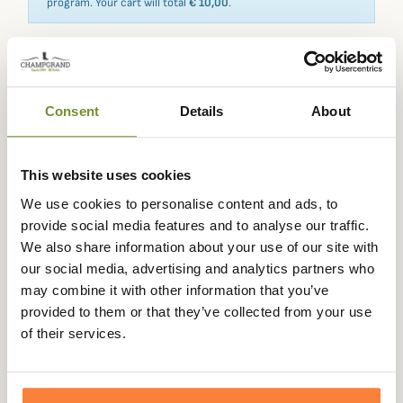
program. Your cart will total
€ 10,00
.
Expédié dans
Échange ou
Paiement
Paiement en
Consent
Details
About
la journée
retour sous
sécurisé
3 fois dès 100
90 jours
euros
This website uses cookies
We use cookies to personalise content and ads, to
provide social media features and to analyse our traffic.
We also share information about your use of our site with
Beschrijving
our social media, advertising and analytics partners who
may combine it with other information that you’ve
Ariat
biedt je deze leren Windermere laarzen voor
provided to them or that they’ve collected from your use
vrouwen die op zoek zijn naar veelzijdige, stijlvolle en
of their services.
praktische laarzen in country-stijl.
Deze Windermere laarzen zijn gemaakt van een elegante
combinatie van volnerfleer in het bovenwerk en de voet