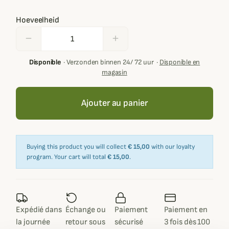
Hoeveelheid
remove
add
Disponible
·
Verzonden binnen 24/ 72 uur
·
Disponible en
magasin
Ajouter au panier
Buying this product you will collect
€ 15,00
with our loyalty
program. Your cart will total
€ 15,00
.
Expédié dans
Échange ou
Paiement
Paiement en
la journée
retour sous
sécurisé
3 fois dès 100