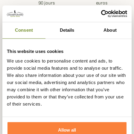
90 jours
euros
Consent
Details
About
Beschrijving
This website uses cookies
Ariat
brengt je deze prachtige dameslaarzen van Belford
leer.
We use cookies to personalise content and ads, to
provide social media features and to analyse our traffic.
Deze hoogwaardige Ariat laarzen zijn gemaakt van een
We also share information about your use of our site with
mix van generfd en glad volnerfleer voor een unieke en
our social media, advertising and analytics partners who
elegante look.
may combine it with other information that you’ve
De Belford laarzen zijn volledig gevoerd met een
provided to them or that they’ve collected from your use
waterdicht en ademend GORE-TEX membraan en zijn
of their services.
100% waterdicht, zodat je nat en modderig terrein met
een gerust hart kunt trotseren.
Deze Ariat laarzen zijn echte outdoorlaarzen die rubberen
Allow all