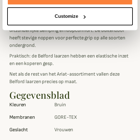
laarzen kunnen vervangen en bieden ongelooflijk
thermisch comfort en comfort aan de zool. Geen koude
of pijnlijke voeten meer: dankzij Ariat's befaamde ATS
Customize
zooltechnologie bieden deze Belford laarzen een
uitzonderlijke demping en loopcomfort. De buitenzool
heeft stevige noppen voor perfecte grip op alle soorten
ondergrond.
Praktisch: de Belford laarzen hebben een elastische inzet
en een koperen gesp.
Net als de rest van het Ariat-assortiment vallen deze
Belford laarzen precies op maat.
Gegevensblad
Kleuren
Bruin
Membranen
GORE-TEX
Geslacht
Vrouwen