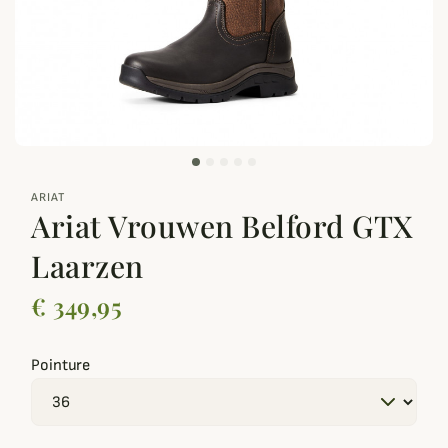
zoom_out_map
ARIAT
Ariat Vrouwen Belford GTX
Laarzen
€ 349,95
Pointure