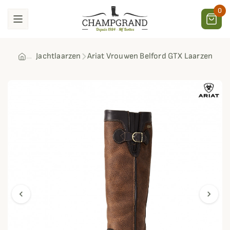
0
Jachtlaarzen
Ariat Vrouwen Belford GTX Laarzen
chevron_left
chevron_right