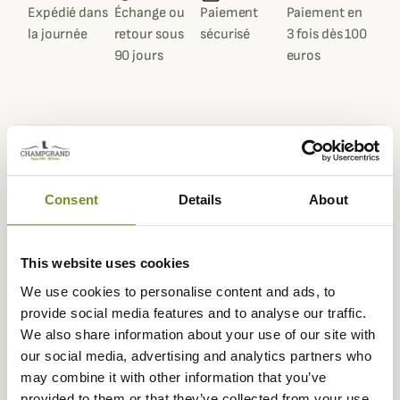
Expédié dans
Échange ou
Paiement
Paiement en
la journée
retour sous
sécurisé
3 fois dès 100
90 jours
euros
Beschrijving
Consent
Details
About
Barbour vous propose cette superbe ceinture Webbing
idéale pour votre quotidien.
Cette ceinture extensible pour homme sera un atout
This website uses cookies
pour vos tenues d'été grâce à son style décontracté.
We use cookies to personalise content and ads, to
La ceinture Webbing Barbour est dotée de sangles
provide social media features and to analyse our traffic.
extensibles afin de vous apportez un confort maximal.
We also share information about your use of our site with
our social media, advertising and analytics partners who
Gegevensblad
may combine it with other information that you’ve
Kleuren
Blauw, Grijs
provided to them or that they’ve collected from your use