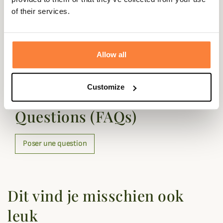
of their services.
Geslacht
Gemengd
Materiaal
Métal, Polypropylène, Élasthanne
Allow all
Vragen (FAQ's)
Customize
Questions (FAQs)
Poser une question
Dit vind je misschien ook
leuk