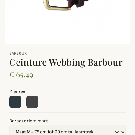
zoom_out_map
BARBOUR
Ceinture Webbing Barbour
€ 65,49
Kleuren
Barbour riem maat