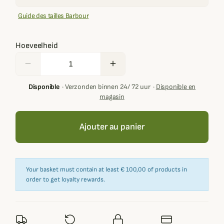
Guide des tailles Barbour
Hoeveelheid
remove
add
Disponible
·
Verzonden binnen 24/ 72 uur
·
Disponible en
magasin
Ajouter au panier
Your basket must contain at least € 100,00 of products in
order to get loyalty rewards.