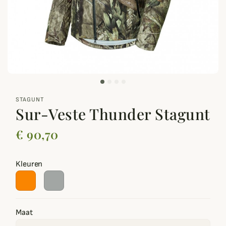
zoom_out_map
STAGUNT
Sur-Veste Thunder Stagunt
€ 90,70
Kleuren
Maat