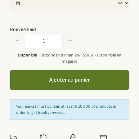
Hoeveelheid
remove
add
Disponible
·
Verzonden binnen 24/ 72 uur
·
Disponible en
magasin
Ajouter au panier
Your basket must contain at least € 100,00 of products in
order to get loyalty rewards.