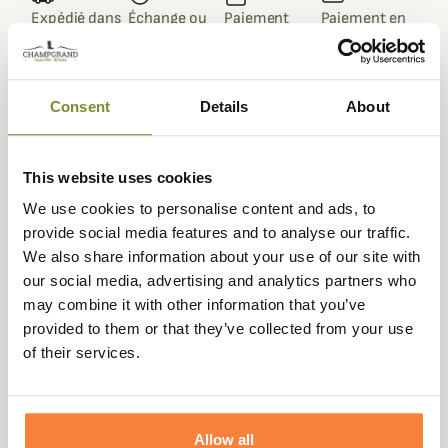
Expédié dans
Échange ou
Paiement
Paiement en
la journée
retour sous
sécurisé
3 fois dès 100
90 jours
euros
Consent
Details
About
This website uses cookies
Beschrijving
We use cookies to personalise content and ads, to
provide social media features and to analyse our traffic.
Avec la sur-veste Thunder, Stagunt vous propose un
We also share information about your use of our site with
vêtement à l'épreuve de la pluie et de l'humidité.
our social media, advertising and analytics partners who
Ce modèle Thunder est encore plus abouti pour les
may combine it with other information that you’ve
chasseurs actifs qui recherche une veste très légère, peu
provided to them or that they’ve collected from your use
encombrante et 100% étanche et respirante.
of their services.
La veste est confectionnée dans un tissu fin très
technique, doublé d'une membrane type Gore-tex collée.
Cela rend la veste 100% étanche et respirante avec un
Allow all
poids minime et un tissu silencieux.