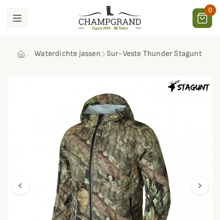
0
Waterdichte jassen
Sur-Veste Thunder Stagunt
chevron_left
chevron_right