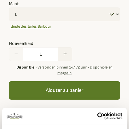
Maat
Guide des tailles Barbour
Hoeveelheid
remove
add
Disponible
·
Verzonden binnen 24/ 72 uur
·
Disponible en
magasin
Ajouter au panier
Your basket must contain at least € 100,00 of products in
order to get loyalty rewards.