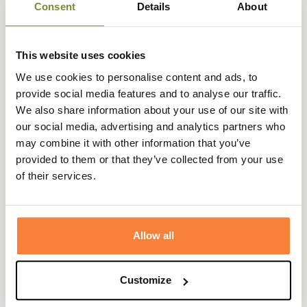
Consent
Details
About
Expédié dans
Échange ou
Paiement
Paiement en
This website uses cookies
la journée
retour sous
sécurisé
3 fois dès 100
We use cookies to personalise content and ads, to
90 jours
euros
provide social media features and to analyse our traffic.
We also share information about your use of our site with
our social media, advertising and analytics partners who
may combine it with other information that you’ve
provided to them or that they’ve collected from your use
Beschrijving
of their services.
Barbour vous propose ce manteau waterproof pour
chien avec un imprimé Tartan classique.
Allow all
Ce manteau pour chien sera idéale pour votre chien lors
des journées pluvieuses avec la doublure polaire votre
chien restera bien au chaud.
Customize
Le manteau pour chien waterproof est doté d'une