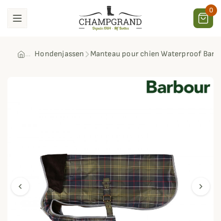
0
Hondenjassen
Manteau pour chien Waterproof Barb
chevron_left
chevron_right