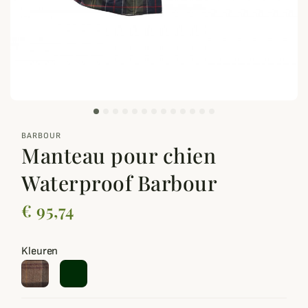
zoom_out_map
BARBOUR
Manteau pour chien
Waterproof Barbour
€ 95,74
Kleuren