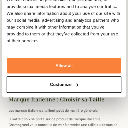
provide social media features and to analyse our traffic.
We also share information about your use of our site with
our social media, advertising and analytics partners who
Beschrijving
may combine it with other information that you’ve
provided to them or that they’ve collected from your use
Riserva vous propose un papier biodégradable jaune fluo
of their services.
pour les conducteurs de chiens de sang.
Ce rouleau R2187 est complémentaire à la poche R1844
qui peut l'accueillir et se fixer sur votre gilet
R2045
ou
Allow all
R2071
.
Customize
Marque Italienne : Choisir sa Taille
Les marque italiennes taillent
petit
de manière générale.
Si votre choix se porte sur ce produit de marque italienne,
Champgrand vous conseille de voir à prendre une taille
au dessus
de