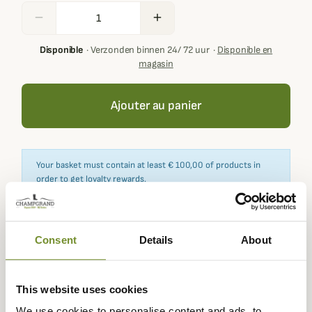
remove
add
Disponible
·
Verzonden binnen 24/ 72 uur
·
Disponible en
magasin
Ajouter au panier
Your basket must contain at least € 100,00 of products in
order to get loyalty rewards.
Consent
Details
About
Expédié dans
Échange ou
Paiement
Paiement en
la journée
retour sous
sécurisé
3 fois dès 100
90 jours
euros
This website uses cookies
We use cookies to personalise content and ads, to