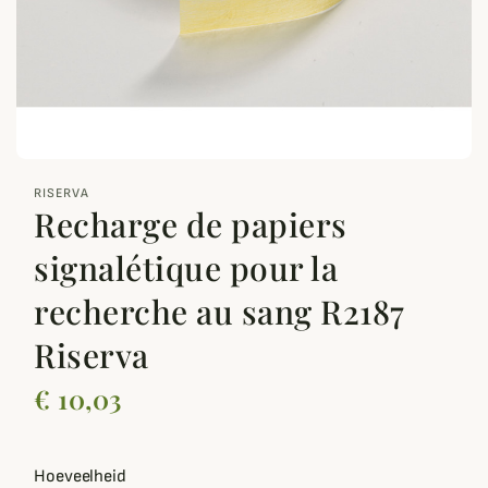
zoom_out_map
RISERVA
Recharge de papiers
signalétique pour la
recherche au sang R2187
Riserva
€ 10,03
Hoeveelheid