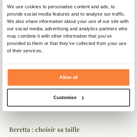
We use cookies to personalise content and ads, to
provide social media features and to analyse our traffic.
Beschrijving
We also share information about your use of our site with
our social media, advertising and analytics partners who
Beretta biedt je de Big B cap. Zoals de naam al doet
may combine it with other information that you’ve
vermoeden, is er een grote B op de voorkant geborduurd,
provided to them or that they’ve collected from your use
wat hem een strak design geeft.
of their services.
Hij is perfect voor een breed scala aan buitenactiviteiten,
waaronder kogelschieten, jagen, golf en vissen.
One size fits all, verstelbaar met klittenband
Allow all
Gegevensblad
Customize
Kleuren
Beige, Blauw, Groen
Beretta : choisir sa taille