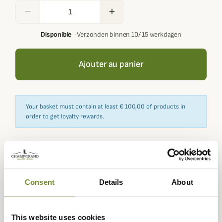
remove
add
Disponible
·
Verzonden binnen 10/ 15 werkdagen
Ajouter au panier
Your basket must contain at least € 100,00 of products in
order to get loyalty rewards.
Expédié dans
Échange ou
Paiement
Paiement en
la journée
retour sous
sécurisé
3 fois dès 100
Consent
Details
About
90 jours
euros
This website uses cookies