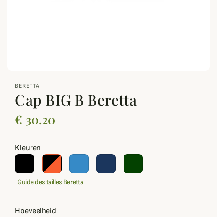
zoom_out_map
BERETTA
Cap BIG B Beretta
€ 30,20
Kleuren
Guide des tailles Beretta
Hoeveelheid