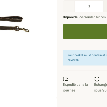
remove
Disponible
·
Verzonden binnen 
Your basket must contain at l
rewards.
Expédié dans la
Échange
journée
sous 90