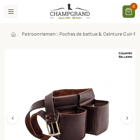
0
Patroonriemen
Poches de battue & Ceinture Cuir Ple
chevron_left
chevron_right