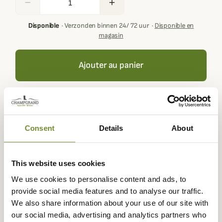
remove
add
Disponible
·
Verzonden binnen 24/ 72 uur
·
Disponible en
magasin
Ajouter au panier
Buying this product you will collect
€ 5,00
with our loyalty
program. Your cart will total
€ 5,00
.
Consent
Details
About
This website uses cookies
Expédié dans
Échange ou
Paiement
Paiement en
We use cookies to personalise content and ads, to
la journée
retour sous
sécurisé
3 fois dès 100
provide social media features and to analyse our traffic.
90 jours
euros
We also share information about your use of our site with
our social media, advertising and analytics partners who