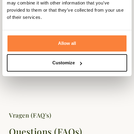
may combine it with other information that you’ve
provided to them or that they’ve collected from your use
of their services.
Beschrijving
Country Sellerie vous propose cette Poche de Battue
pour vos vos battues de haut vol et vos sessions de ball-
Allow all
trap.
Cette poche de battue possède une capacité de 50
Customize
cartouches, elle n'est pas équipé de fermeture pour un
meilleur accès à vos munitions.
Vragen (FAQ's)
Questions (FAQs)