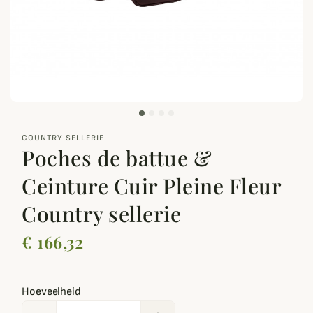
zoom_out_map
COUNTRY SELLERIE
Poches de battue &
Ceinture Cuir Pleine Fleur
Country sellerie
€ 166,32
Hoeveelheid