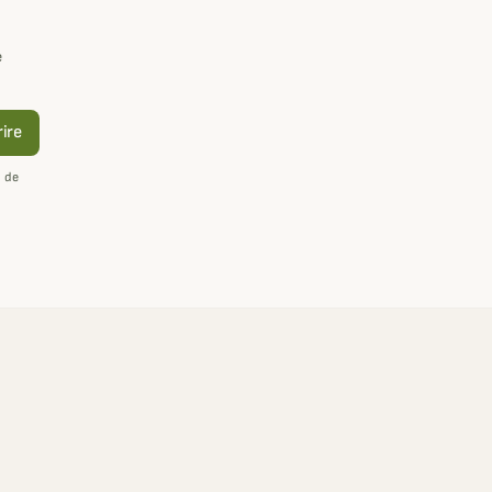
e
rire
n de