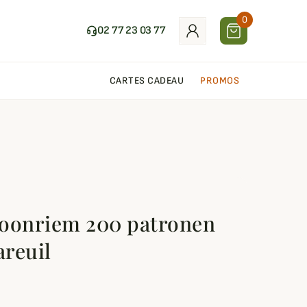
0
02 77 23 03 77
CARTES CADEAU
PROMOS
roonriem 200 patronen
reuil