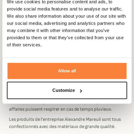
We use cookies to personalise content and ads, to
provide social media features and to analyse our traffic.
We also share information about your use of our site with
Beschrijving
our social media, advertising and analytics partners who
may combine it with other information that you’ve
Alexandre Mareuil vous propose ce magnifique sac de
provided to them or that they’ve collected from your use
battue tout cuir fabriqué en france.
of their services.
Ce sac de battue possède un large compartiment central
équipé d'un zip ainsi que deux poches latérales à rabat ce
qui vous permettront de ranger toutes vos affaires pour
Allow all
vos week-end de chasse.
Les sacs de battue Alexandre Mareuil sont
Customize
tous équipés de poches imperméables amovibles.
Ce sac de battue possède des oeillets pour que vos
affaires puissent respirer en cas de temps pluvieux.
Les produits de l'entreprise Alexandre Mareuil sont tous
confectionnés avec des matériaux de grande qualité.