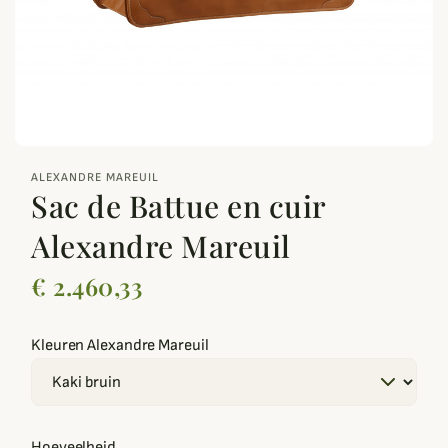
zoom_out_map
ALEXANDRE MAREUIL
Sac de Battue en cuir
Alexandre Mareuil
€ 2.460,33
Kleuren Alexandre Mareuil
Hoeveelheid