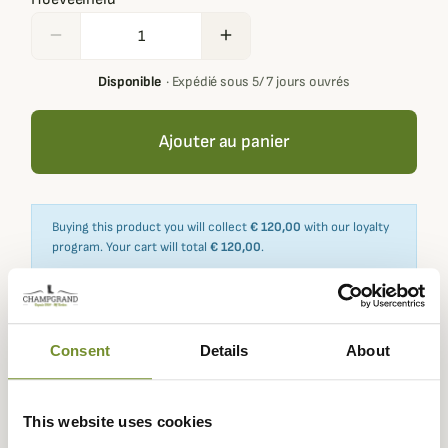
remove
add
Disponible
·
Expédié sous 5/ 7 jours ouvrés
Ajouter au panier
Buying this product you will collect
€ 120,00
with our loyalty
program. Your cart will total
€ 120,00
.
Expédié dans
Échange ou
Paiement
Paiement en
Consent
Details
About
la journée
retour sous
sécurisé
3 fois dès 100
90 jours
euros
This website uses cookies