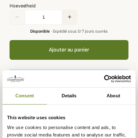
Hoeveelheid
remove
add
Disponible
·
Expédié sous 5/ 7 jours ouvrés
Ajouter au panier
Your basket must contain at least € 100,00 of products in
order to get loyalty rewards.
Consent
Details
About
Expédié dans
Échange ou
Paiement
Paiement en
This website uses cookies
la journée
retour sous
sécurisé
3 fois dès 100
We use cookies to personalise content and ads, to
90 jours
euros
provide social media features and to analyse our traffic.