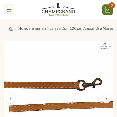
0
Hondenriemen
Laisse Cuir 120cm Alexandre Mareuil
chevron_left
chevron_right