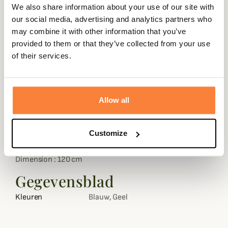
We also share information about your use of our site with
our social media, advertising and analytics partners who
may combine it with other information that you’ve
provided to them or that they’ve collected from your use
Beschrijving
of their services.
Alexandre Mareuil vous propose cette laisse en cuir
doublée fabriquée en France.
Allow all
La laisse Alexandre Mareuil est conceptionée en cuir à
tannage végétal qui ne déteint pas sur le poil d'un chien.
Les matériaux utilisés par le célèbre maroquinier
Customize
Alexandre Mareuil sont de première qualité.
Dimension : 120 cm
Gegevensblad
Kleuren
Blauw, Geel