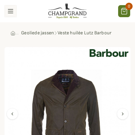
0
Geoliede jassen
Veste huilée Lutz Barbour
chevron_left
chevron_right