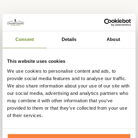
Beschrijving
Consent
Details
About
Barbour vous présente la version huilée de sa célèbre
veste Lutz, imperméable, sportive et élégante.
This website uses cookies
Fini les veste Barbour de nos grands parents aux coupes
We use cookies to personalise content and ads, to
large voire extra large! La veste Lutz propose une coupe
provide social media features and to analyse our traffic.
cintrée qui séduira les hommes élégants aimant avoir des
We also share information about your use of our site with
vestes ajustées. Dans le dos, les soufflets d'aisance au
our social media, advertising and analytics partners who
niveau des épaules et la ceinture cousue donne à la veste
may combine it with other information that you’ve
Lutz un look british très "sportsman". A l'avant, les 2
provided to them or that they’ve collected from your use
poches plaquées à rabats boutonnés et son rabat à
of their services.
boutons par dessus la fermeture éclair en laiton
brossé renforce le look sport chic de la veste Lutz. Un
élégant col en velours pouvant se fermer à l'aide d'une