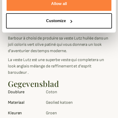
sangle vient parfaire cette veste Barbour
Allow all
Conçue dans la traditionelle toile de coton huilée qui fait
la légende de Barbour, la veste Lutz est parfaitement
Customize
étanche et vous permettra d'aller à vos rendez-vous sans
craindre la pluie.
Barbour à choisi de produire sa veste Lutz huilée dans un
joli coloris vert olive patiné qui vous donnera un look
d'aventurier des temps moderne.
La veste Lutz est une superbe veste qui completera un
look anglais mélange de raffinement et d'esprit
baroudeur .
Gegevensblad
Doublure
Coton
Materiaal
Geolied katoen
Kleuren
Groen