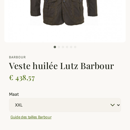
zoom_out_map
BARBOUR
Veste huilée Lutz Barbour
€ 438,57
Maat
Guide des tailles Barbour