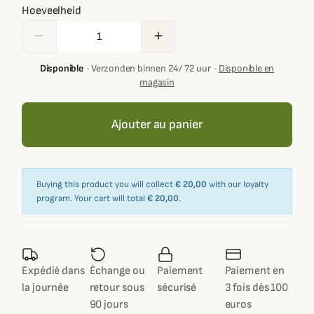
Hoeveelheid
remove
add
Disponible
·
Verzonden binnen 24/ 72 uur
·
Disponible en
magasin
Ajouter au panier
Buying this product you will collect
€ 20,00
with our loyalty
program. Your cart will total
€ 20,00
.
Expédié dans
Échange ou
Paiement
Paiement en
la journée
retour sous
sécurisé
3 fois dès 100
90 jours
euros