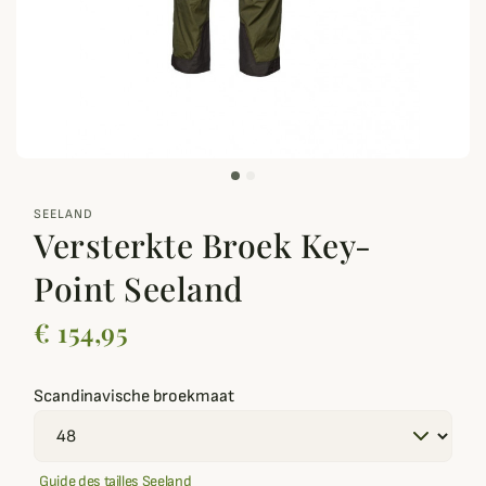
zoom_out_map
SEELAND
Versterkte Broek Key-
Point Seeland
€ 154,95
Scandinavische broekmaat
Guide des tailles Seeland