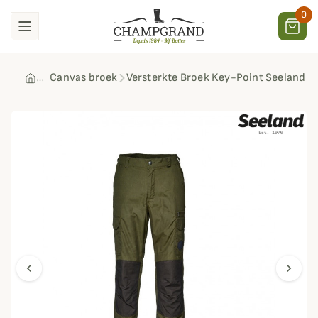
0
Canvas broek
Versterkte Broek Key-Point Seeland
chevron_left
chevron_right