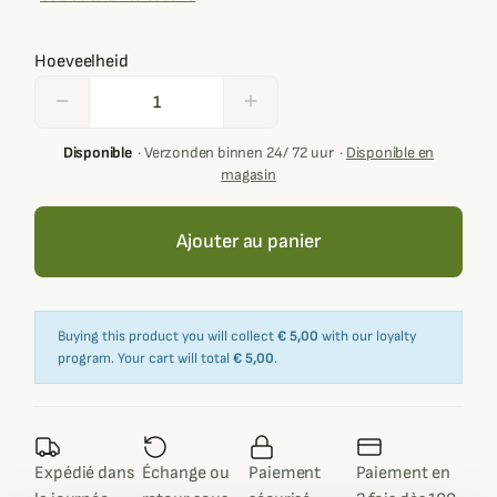
Hoeveelheid
remove
add
Disponible
·
Verzonden binnen 24/ 72 uur
·
Disponible en
magasin
Ajouter au panier
Buying this product you will collect
€ 5,00
with our loyalty
program. Your cart will total
€ 5,00
.
Expédié dans
Échange ou
Paiement
Paiement en