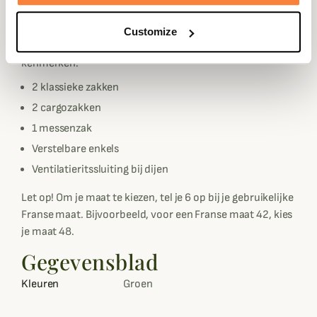
boeten aan nuchterheid. De groene kleur is veelzijdig en
past bij alle kleuren.
Customize
De Key-Point Reinforced broek heeft de volgende
kenmerken:
2 klassieke zakken
2 cargozakken
1 messenzak
Verstelbare enkels
Ventilatieritssluiting bij dijen
Let op! Om je maat te kiezen, tel je 6 op bij je gebruikelijke
Franse maat. Bijvoorbeeld, voor een Franse maat 42, kies
je maat 48.
Gegevensblad
Kleuren
Groen