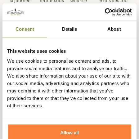
la journée
retour sous
sécurisé
3 fois dès 100
90 jours
euros
Consent
Details
About
Beschrijving
This website uses cookies
Seeland biedt je de veelzijdige Key-Point Reinforced
We use cookies to personalise content and ads, to
broek voor het jachtseizoen. De broek is gemaakt van een
provide social media features and to analyse our traffic.
mooie gewaxte stof en heeft verstevigingen aan de
We also share information about your use of our site with
knieën en onderkant van de enkels, de plekken die het
our social media, advertising and analytics partners who
meest worden blootgesteld aan vroegtijdige slijtage.
may combine it with other information that you’ve
provided to them or that they’ve collected from your use
Uitgerust met het Seetex waterdichte en ademende
of their services.
membraan, speciaal ontwikkeld door Seeland, bent u
zowel droog als in staat om transpiratie gemakkelijk af te
voeren in de Key-Point Reinforced broek.
Allow all
Deze broek houdt je comfortabel op je post zonder in te