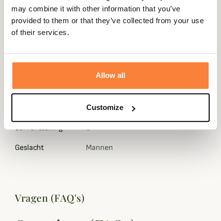
Beschrijving
may combine it with other information that you’ve
provided to them or that they’ve collected from your use
Härkila vous propose ce col cache-cou All Season 100%
of their services.
pure laine mérinos pour vous protéger du froid et du
vent.
La laine peignée utilisée pour la confection de ce col
harkila All Season est très douce et ne gratte pas.
Allow all
Coloris marron foncé, taille unique.
Gegevensblad
Customize
Samenstelling
0
Geslacht
Mannen
Vragen (FAQ's)