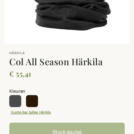
zoom_out_map
HÄRKILA
Col All Season Härkila
€ 55,41
Kleuren
Guide des tailles Härkila
Stock épuisé