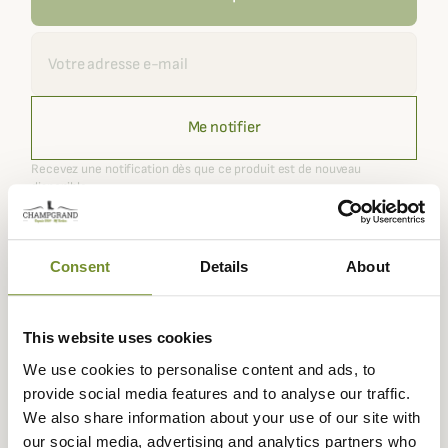
Recevoir une alerte
Me notifier
Recevez une notification dès que ce produit est de nouveau
disponible.
Consent
Details
About
Expédié dans
Échange ou
Paiement
Paiement en
la journée
retour sous
sécurisé
3 fois dès 100
90 jours
euros
This website uses cookies
We use cookies to personalise content and ads, to
provide social media features and to analyse our traffic.
We also share information about your use of our site with
our social media, advertising and analytics partners who