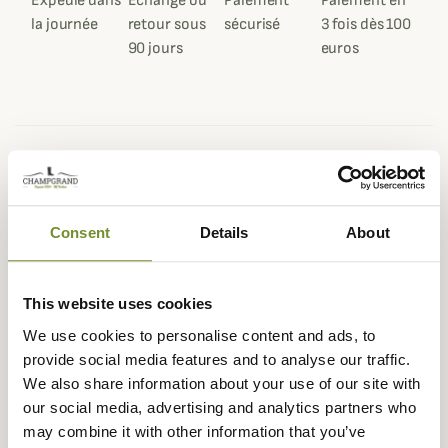
Expédié dans
Échange ou
Paiement
Paiement en
la journée
retour sous
sécurisé
3 fois dès 100
90 jours
euros
Beschrijving
La marque irlandaise Dubarry initialement spécialisée
Consent
Details
About
dans les bottes et chaussures à destination des marins, à
plus de 80 ans de maîtrise dans la fabrication en cuir
imperméable. Son savoir-faire pour l'équipement des
This website uses cookies
marins lui a permis de proposer des bottes et chaussures
We use cookies to personalise content and ads, to
pour un usage campagne alliant confort du cuir et
provide social media features and to analyse our traffic.
étanchéité. Dans sa gamme de chaussure de villes pour
We also share information about your use of our site with
hommes, Dubarry vous propose les boots Kerry.
our social media, advertising and analytics partners who
Les Kerry, comme le reste de la gamme Dubarry, allie
may combine it with other information that you’ve
l'élégance du cuir à l'étanchéité du Gore-Tex. La finition