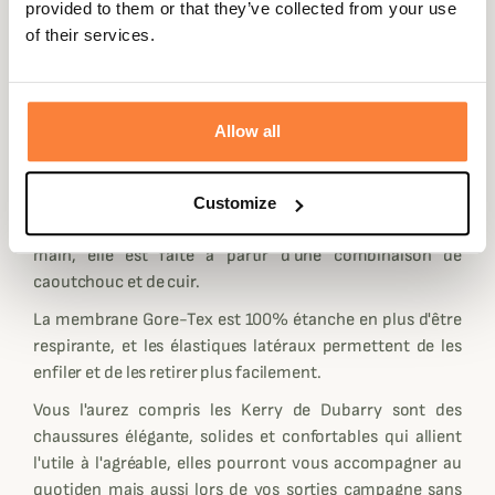
provided to them or that they’ve collected from your use
du cuir est d'une grande qualité, c'est un cuir respirant
of their services.
DryFast-DrySoft.
La semelle intérieure des Kerry est réalisée en trois
couches dont une doublure thermique qui vous
Allow all
protégera les pieds du froid et d'une semelle
amortissante entre la doublure et la semelle extérieure
offrant davantage de confort sous le pied.
Customize
Pour davantage de solidité la semelle des Kerry est cousu
main, elle est faite à partir d'une combinaison de
caoutchouc et de cuir.
La membrane Gore-Tex est 100% étanche en plus d'être
respirante, et les élastiques latéraux permettent de les
enfiler et de les retirer plus facilement.
Vous l'aurez compris les Kerry de Dubarry sont des
chaussures élégante, solides et confortables qui allient
l'utile à l'agréable, elles pourront vous accompagner au
quotiden mais aussi lors de vos sorties campagne sans