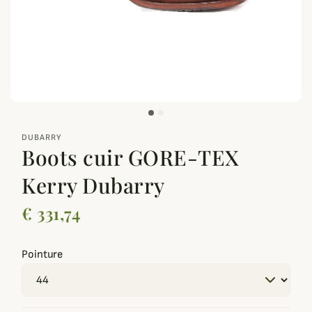
zoom_out_map
DUBARRY
Boots cuir GORE-TEX
Kerry Dubarry
€ 331,74
Pointure