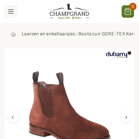
0
Laarzen en enkellaarsjes
Boots cuir GORE-TEX Kerry
chevron_left
chevron_right