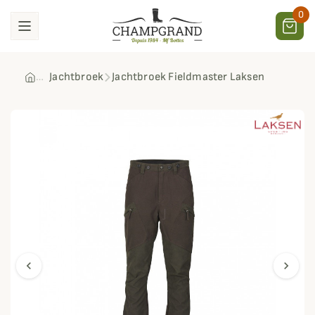
0
Jachtbroek
Jachtbroek Fieldmaster Laksen
chevron_left
chevron_right