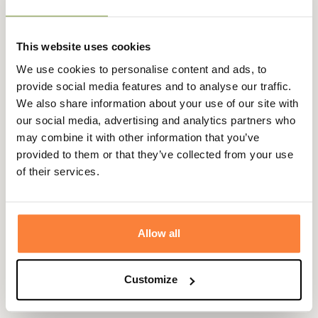
la journée
retour sous
sécurisé
3 fois dès 100
90 jours
euros
This website uses cookies
We use cookies to personalise content and ads, to
provide social media features and to analyse our traffic.
We also share information about your use of our site with
Beschrijving
our social media, advertising and analytics partners who
may combine it with other information that you’ve
Laksen
biedt je de Fieldmaster jachtbroek, die is
provided to them or that they’ve collected from your use
uitgerust met het CTX Waterstop weerbestendige
of their services.
systeem. De knieën zijn scharnierend voor totale
bewegingsvrijheid in alle soorten terrein.
De Fieldmaster jachtbroek heeft een nauwsluitende snit
met dijbeenzakken met rits en zijzakken in de taille voor
Allow all
gemakkelijke toegang, plus twee achterzakken met rits
om waardevolle spullen veilig op te bergen.
Customize
De Laksen Fieldmaster Jachtbroek ziet er geweldig uit in
combinatie met het Laksen Gunmaster Vest en een