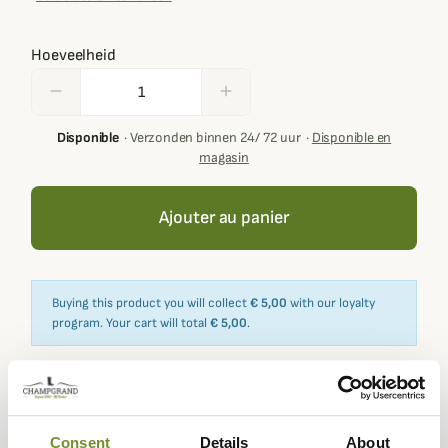
Hoeveelheid
remove
add
Disponible
·
Verzonden binnen 24/ 72 uur
·
Disponible en
magasin
Ajouter au panier
Buying this product you will collect
€ 5,00
with our loyalty
program. Your cart will total
€ 5,00
.
Expédié dans
Échange ou
Paiement
Paiement en
Consent
Details
About