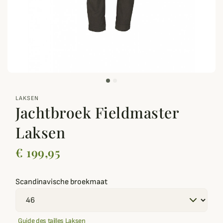
zoom_out_map
LAKSEN
Jachtbroek Fieldmaster
Laksen
€ 199,95
Scandinavische broekmaat
Guide des tailles Laksen