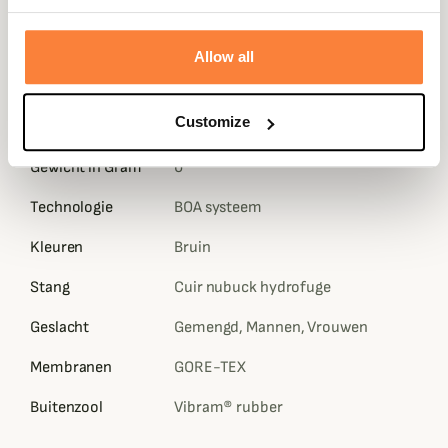
Le poids des Bulldog Boa GTX est de 760 grammes par
chaussure.
Allow all
Gegevensblad
Stengelhoogte
Customize
in cm
Gewicht in Gram
0
Technologie
BOA systeem
Kleuren
Bruin
Stang
Cuir nubuck hydrofuge
Geslacht
Gemengd, Mannen, Vrouwen
Membranen
GORE-TEX
Buitenzool
Vibram® rubber