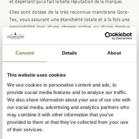
et déperlant qui a fait la belle réputation de la marque.
Elles sont dotées de la très reconnue membrane Gore-
Tex, vous assurant une étanchéité totale et à la fois une
respirabilité lors d'une chasse active ou d'une longue
marche.
Chiruca équipe ses chaussures Bulldog Boa GTX de
semelles Vibram, Leader mondial de la semelle en
Consent
Details
About
caoutchouc. Elles vous procurerons une bonne accroche
et sont relativement rigide mais vous procure un confort
d'utilisation accru.
This website uses cookies
We use cookies to personalise content and ads, to
Le système de laçage rapide Boa, dont la réputation n'est
provide social media features and to analyse our traffic.
plus à faire, vous assure un serrage au millimètre près, le
We also share information about your use of our site with
maintien de votre chaussure se fait de manière
our social media, advertising and analytics partners who
homogène sans pression parasite. Pour desserrer le
may combine it with other information that you’ve
système il vous suffit de tirer la molette pour relâcher la
provided to them or that they’ve collected from your use
pression des lacets en acier et retirer avec facilité votre
of their services.
pied.