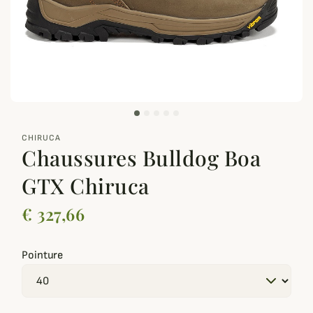
zoom_out_map
CHIRUCA
Chaussures Bulldog Boa
GTX Chiruca
€ 327,66
Pointure