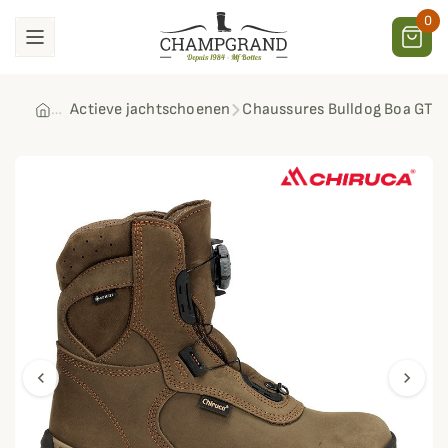
0
Actieve jachtschoenen
Chaussures Bulldog Boa GTX 
chevron_left
chevron_right