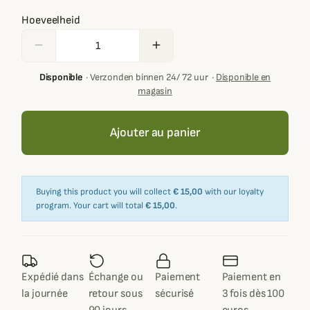
Hoeveelheid
remove
add
Disponible
·
Verzonden binnen 24/ 72 uur
·
Disponible en
magasin
Ajouter au panier
Buying this product you will collect
€ 15,00
with our loyalty
program. Your cart will total
€ 15,00
.
Expédié dans
Échange ou
Paiement
Paiement en
la journée
retour sous
sécurisé
3 fois dès 100