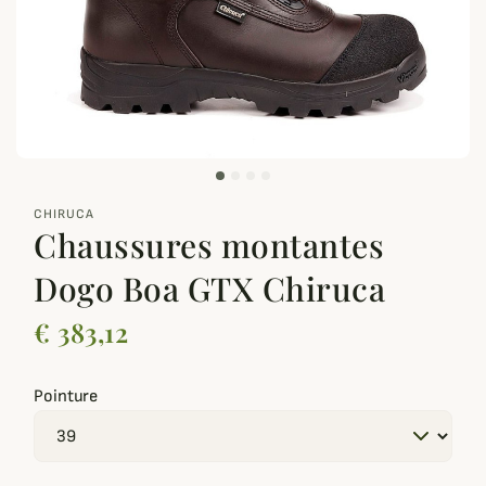
zoom_out_map
CHIRUCA
Chaussures montantes
Dogo Boa GTX Chiruca
€ 383,12
Pointure