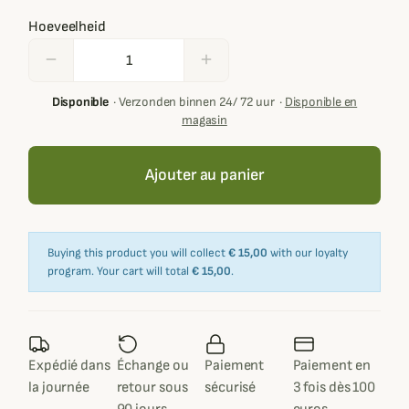
Hoeveelheid
remove
add
Disponible
·
Verzonden binnen 24/ 72 uur
·
Disponible en
magasin
Ajouter au panier
Buying this product you will collect
€ 15,00
with our loyalty
program. Your cart will total
€ 15,00
.
Expédié dans
Échange ou
Paiement
Paiement en
la journée
retour sous
sécurisé
3 fois dès 100