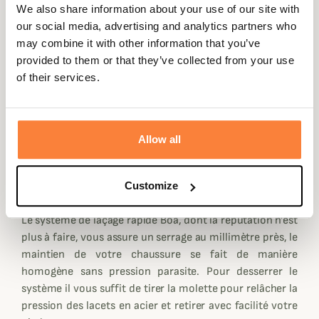
We also share information about your use of our site with
cheville et le bas du mollet pour vos longues journées de
our social media, advertising and analytics partners who
chasse.
may combine it with other information that you’ve
Elles sont dotées de la très reconnue membrane Gore-
provided to them or that they’ve collected from your use
Tex, vous assurant une étanchéité totale et à la fois une
of their services.
respirabilité lors d'une chasse active ou d'une longue
marche.
Chiruca équipe ses chaussures Dogo Boa GTX de semelles
Allow all
Vibram, Leader mondial de la semelle en caoutchouc.
Elles vous procurerons une bonne accroche et sont
relativement rigide mais vous procure un confort
Customize
d'utilisation accru.
Le système de laçage rapide Boa, dont la réputation n'est
plus à faire, vous assure un serrage au millimètre près, le
maintien de votre chaussure se fait de manière
homogène sans pression parasite. Pour desserrer le
système il vous suffit de tirer la molette pour relâcher la
pression des lacets en acier et retirer avec facilité votre