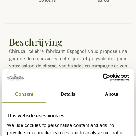
90 jours
euros
Beschrijving
Chiruca, célèbre fabricant Espagnol vous propose une
gamme de chaussures techniques et polyvalentes pour
votre saison de chasse, vos balades en campagne et vos
sorties en extérieur.
Le modèle Dogo Boa GTX vous permettra d'évoluer avec
un grand confort aussi bien en terrain accidenté, en
Consent
Details
About
plaine ou encore en forêt.
Les chaussures Chiruca Dogo Boa GTX sont
confectionnées dans le très solide cuir grainé hydrofuge
This website uses cookies
et déperlant qui a fait la belle réputation de la marque.
We use cookies to personalise content and ads, to
provide social media features and to analyse our traffic.
Montantes, elle vous maintiendrons parfaitement la