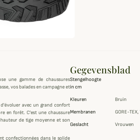
Gegevensblad
opose une gamme de chaussures
Stengelhoogte
hasse, vos balades en campagne et
in cm
Kleuren
Bruin
'évoluer avec un grand confort
Membranen
GORE-TEX, 
ore en forêt. C'est une chaussure
a hauteur de tige moyenne et son
Geslacht
Vrouwen
t confectionnées dans le solide