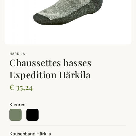
zoom_out_map
HÄRKILA
Chaussettes basses
Expedition Härkila
€ 35,24
Kleuren
Kousenband Härkila