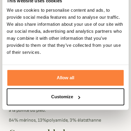
This website uses cookies
We use cookies to personalise content and ads, to
Expédié dans
Échange ou
Paiement
Paiement en
provide social media features and to analyse our traffic.
la journée
retour sous
sécurisé
3 fois dès 100
We also share information about your use of our site with
90 jours
euros
our social media, advertising and analytics partners who
may combine it with other information that you’ve
provided to them or that they’ve collected from your use
of their services.
Beschrijving
Allow all
Les chaussettes Expedition sont d'épaisses chaussettes
en laine mérinos qui vous offrent un excellent amorti
plantaire et une excellente protection thermique.
Customize
Très résistantes, elles sont dotées de renforts au talon et
à la pointe du pied.
84% mérinos, 13%polyamide, 3% élatsthanne