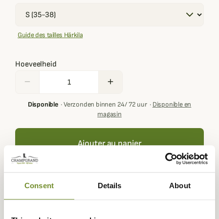
Guide des tailles Härkila
Hoeveelheid
remove
add
Disponible
·
Verzonden binnen 24/ 72 uur
·
Disponible en
magasin
Ajouter au panier
Your basket must contain at least € 100,00 of products in
Consent
Details
About
order to get loyalty rewards.