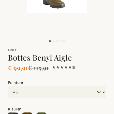
zoom_out_map
AIGLE
Bottes Benyl Aigle
€ 99,91
€ 115,91
(1)
Pointure
Kleuren