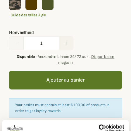
Guide des tailles Aigle
Hoeveelheid
remove
add
Disponible
·
Verzonden binnen 24/ 72 uur
·
Disponible en
magasin
Ajouter au panier
Your basket must contain at least € 100,00 of products in
order to get loyalty rewards.