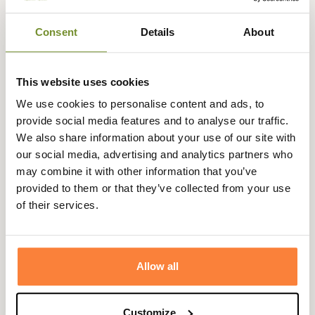
Expédié dans
Échange ou
Paiement
Paiement en
Consent
Details
About
la journée
retour sous
sécurisé
3 fois dès 100
90 jours
euros
This website uses cookies
We use cookies to personalise content and ads, to
provide social media features and to analyse our traffic.
We also share information about your use of our site with
Beschrijving
our social media, advertising and analytics partners who
may combine it with other information that you’ve
La botte Benyl de la marque Aigle est une botte de chasse
provided to them or that they’ve collected from your use
à la fois légère et confortable grâce à sa doublure en
of their services.
Softex®.La botte Benyl dispose également d'une patte de
serrage ajustable.
Botte caoutchouc confectionné à la main par nos maîtres
Allow all
caoutchoutiers en France.
Caractéristiques:
Customize