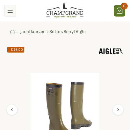
0
Jachtlaarzen
Bottes Benyl Aigle
-€ 16,00
chevron_left
chevron_right