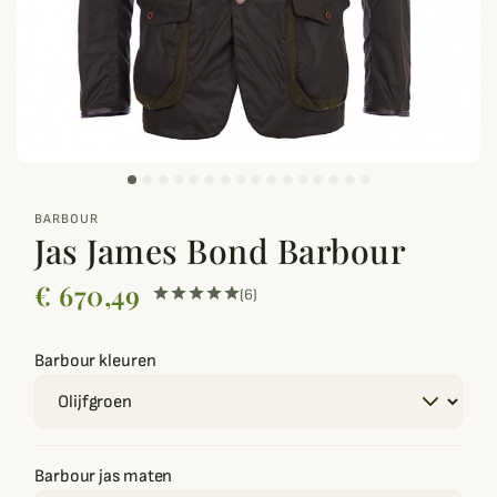
zoom_out_map
BARBOUR
Jas James Bond Barbour
€ 670,49
(6)
Barbour kleuren
Barbour jas maten