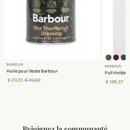
BARBOUR
BARBOUR
Huile pour Veste Barbour
Pull Holden
€ 20,20
€ 30,20
€ 196,57
Rejoignez la communauté