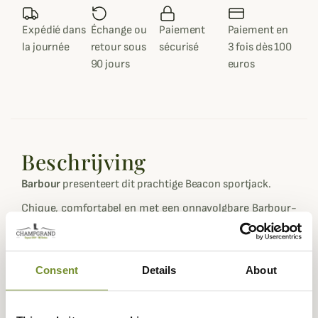
Expédié dans
Échange ou
Paiement
Paiement en
la journée
retour sous
sécurisé
3 fois dès 100
90 jours
euros
Beschrijving
Barbour
presenteert dit prachtige Beacon sportjack.
Chique, comfortabel en met een onnavolgbare Barbour-
look. Het Beacon-jack werd speciaal gemaakt voor de
James Bond-film Skyfall, waar het werd gedragen door
Daniel Craig. Een historische en bijna legendarische
Consent
Details
About
referentie!
Het Beacon sportjack is gemaakt van de prachtige
geoliede katoenen stof waar
Barbour
bekend om
staat
.