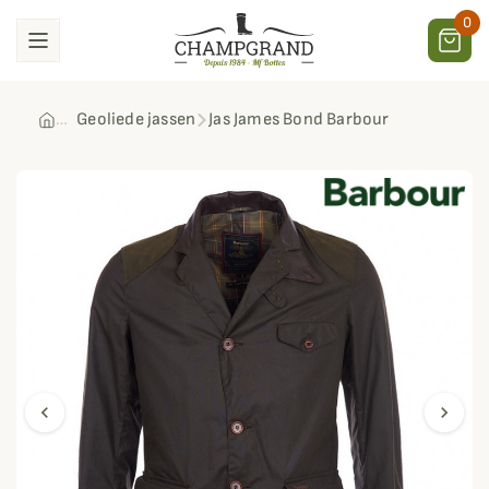
0
Geoliede jassen
Jas James Bond Barbour
chevron_left
chevron_right