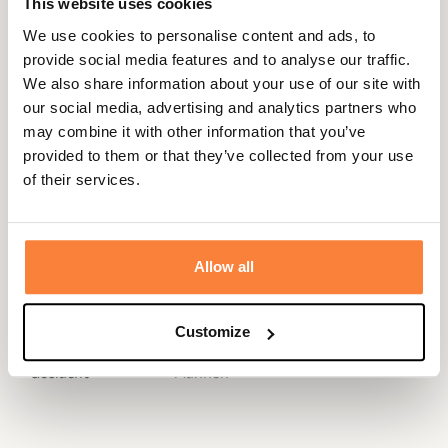
This website uses cookies
Het heeft een slanke pasvorm die in de smaak zal vallen
We use cookies to personalise content and ads, to
bij elegante, moderne mannen die hun kleding graag
provide social media features and to analyse our traffic.
dicht op het lichaam dragen. Het heeft een groot aantal
We also share information about your use of our site with
chique details die het onderscheiden van de rest van het
our social media, advertising and analytics partners who
assortiment: schoudergaten, achterzakken, kraaglus en
may combine it with other information that you’ve
laatste knoop, leren kraag en met leer afgezette mouwen.
provided to them or that they’ve collected from your use
Het Beacon jack is een van de iconische jacks van de
of their services.
afgelopen jaren en geeft je een exclusieve, onnavolgbare
look.
Je kunt het beste een maatje groter nemen.
Allow all
Gegevensblad
Customize
Kleuren
Groen
Geslacht
Mannen