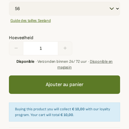
Guide des tailles Seeland
Hoeveelheid
remove
add
Disponible
·
Verzonden binnen 24/ 72 uur
·
Disponible en
magasin
Ajouter au panier
Buying this product you will collect
€ 10,00
with our loyalty
program. Your cart will total
€ 10,00
.