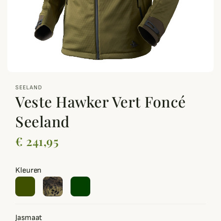
zoom_out_map
SEELAND
Veste Hawker Vert Foncé
Seeland
€ 241,95
Kleuren
Jasmaat