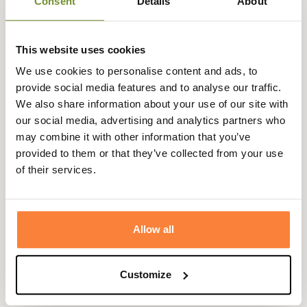
Consent
Details
About
active pour ne pas se retrouver en eau au bout de 30
minutes.
Elle dispose de deux poches classiques ainsi que deux
This website uses cookies
poches au torse permettant de loger une radio par
We use cookies to personalise content and ads, to
exemple.
provide social media features and to analyse our traffic.
Disponible également en vert sur notre site
We also share information about your use of our site with
our social media, advertising and analytics partners who
Gegevensblad
may combine it with other information that you’ve
provided to them or that they’ve collected from your use
Samenstelling
94% Polyester 6% Spandex
of their services.
Materialen
94% Polyester 6% Spandex
Kleuren
Camouflage, Groen
Allow all
Geslacht
Mannen
Materiaal
polyester, Spandex
Customize
Membranen
SEETEX®-membraan