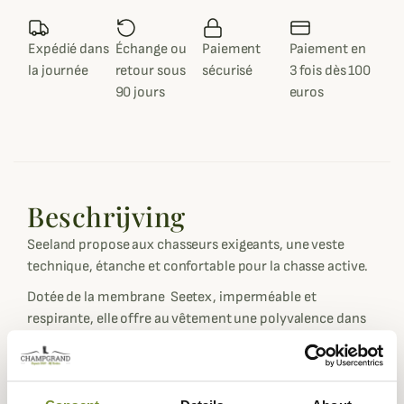
Expédié dans
Échange ou
Paiement
Paiement en
la journée
retour sous
sécurisé
3 fois dès 100
90 jours
euros
Beschrijving
Seeland propose aux chasseurs exigeants, une veste
technique, étanche et confortable pour la chasse active.
Dotée de la membrane Seetex, imperméable et
respirante, elle offre au vêtement une polyvalence dans
son utilisation par tout temps.
La veste Hawker est étuidée pour permettre de respirer
un maximum, élément indispensable lors d'une chasse