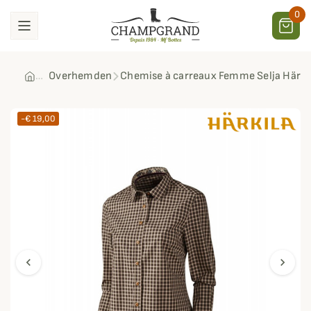
0
Overhemden
Chemise à carreaux Femme Selja Härki
-€ 19,00
chevron_left
chevron_right