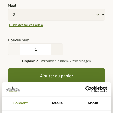
Maat
Guide des tailles Härkila
Hoeveelheid
remove
add
Disponible
·
Verzonden binnen 5/ 7 werkdagen
Ajouter au panier
Your basket must contain at least € 100,00 of products in
order to get loyalty rewards.
Consent
Details
About