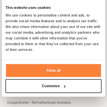
This website uses cookies
Expédié dans
Échange ou
Paiement
Paiement en
We use cookies to personalise content and ads, to
la journée
retour sous
sécurisé
3 fois dès 100
provide social media features and to analyse our traffic.
90 jours
euros
We also share information about your use of our site with
our social media, advertising and analytics partners who
may combine it with other information that you’ve
provided to them or that they’ve collected from your use
of their services.
Beschrijving
La chemise femme Selja à petits carreaux.
Allow all
Très légère et agréable à porter elle sera aussi bien
adaptée à la chasse qu'au quotidien.
Customize
Les boutons sont réalisés façon "bois" ce qui rend encore
plus authentique cette chemise Selja Härkila.
Coupe droite - Fermetture par boutons.