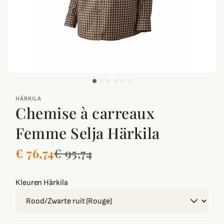
zoom_out_map
HÄRKILA
Chemise à carreaux
Femme Selja Härkila
€ 76,74
€ 95,74
Kleuren Härkila