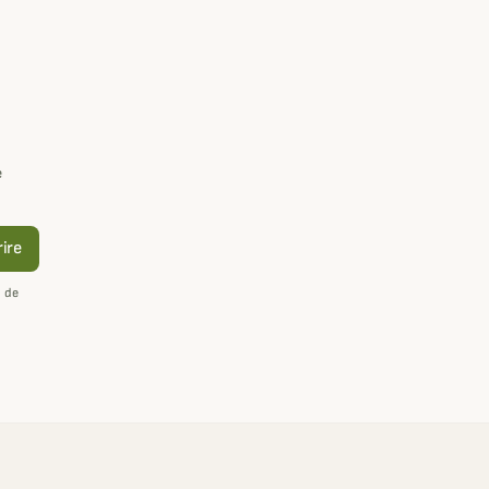
e
rire
n de