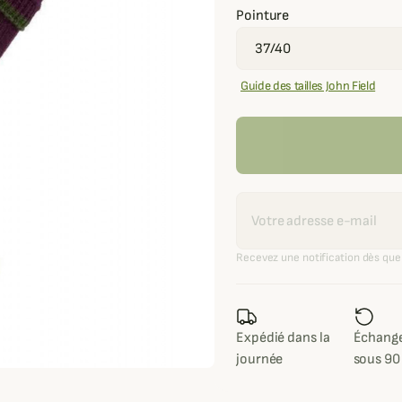
Pointure
Guide des tailles John Field
Recevoir une alerte
Recevez une notification dès que 
Expédié dans la
Échange
journée
sous 90