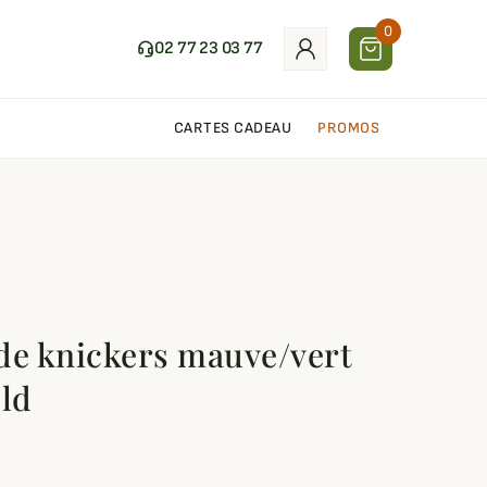
0
02 77 23 03 77
CARTES CADEAU
PROMOS
de knickers mauve/vert
eld