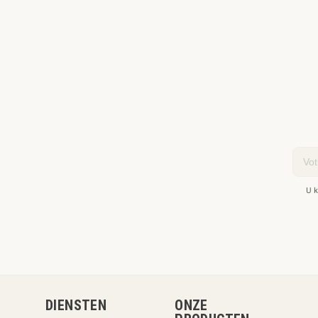
Email
U k
DIENSTEN
ONZE