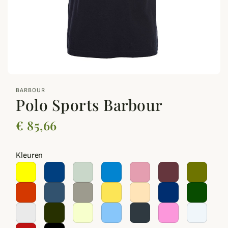
zoom_out_map
BARBOUR
Polo Sports Barbour
€ 85,66
Kleuren