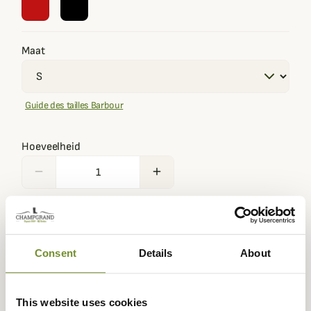
Maat
Guide des tailles Barbour
Hoeveelheid
remove
add
Disponible
·
Verzonden binnen 24/ 72 uur
·
Disponible en
magasin
Consent
Details
About
Ajouter au panier
This website uses cookies