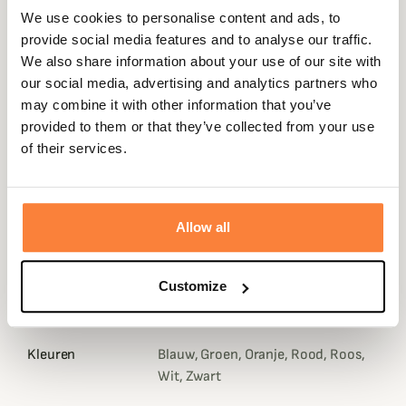
Your basket must contain at least € 100,00 of products in
We use cookies to personalise content and ads, to
order to get loyalty rewards.
provide social media features and to analyse our traffic.
We also share information about your use of our site with
our social media, advertising and analytics partners who
may combine it with other information that you’ve
Expédié dans
Échange ou
Paiement
Paiement en
provided to them or that they’ve collected from your use
la journée
retour sous
sécurisé
3 fois dès 100
of their services.
90 jours
euros
Allow all
Gegevensblad
Customize
Samenstelling
100% katoen
Kleuren
Blauw, Groen, Oranje, Rood, Roos,
Wit, Zwart