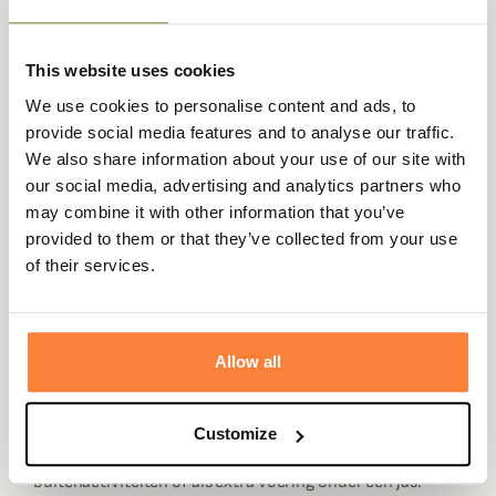
Expédié dans
Échange ou
Paiement
Paiement en
This website uses cookies
la journée
retour sous
sécurisé
3 fois dès 100
We use cookies to personalise content and ads, to
90 jours
euros
provide social media features and to analyse our traffic.
We also share information about your use of our site with
our social media, advertising and analytics partners who
may combine it with other information that you’ve
provided to them or that they’ve collected from your use
Beschrijving
of their services.
Baleno
brengt je het Henry fleecejack, met zijn stijlvolle
nubuck afwerking.
Allow all
Met zijn ritssluiting, opstaande kraag en twee handzakken
is dit fleecejack perfect om je tegen de kou te
beschermen.
Customize
Het Henry Baleno jack kan gebruikt worden voor
buitenactiviteiten of als extra voering onder een jas.