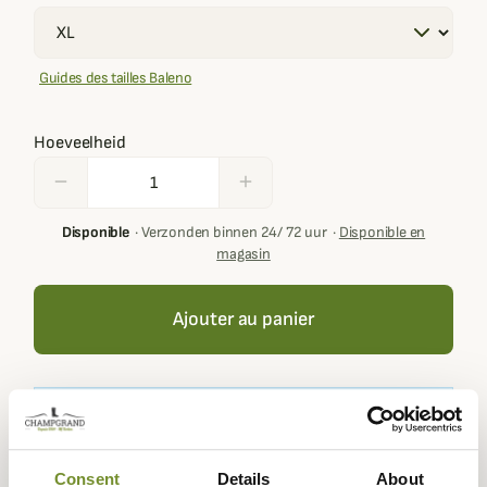
Guides des tailles Baleno
Hoeveelheid
remove
add
Disponible
·
Verzonden binnen 24/ 72 uur
·
Disponible en
magasin
Ajouter au panier
Your basket must contain at least € 100,00 of products in
order to get loyalty rewards.
Consent
Details
About