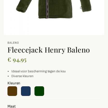
zoom_out_map
BALENO
Fleecejack Henry Baleno
€ 94,95
Ideaal voor bescherming tegen de kou
Diverse kleuren
Kleuren
Maat