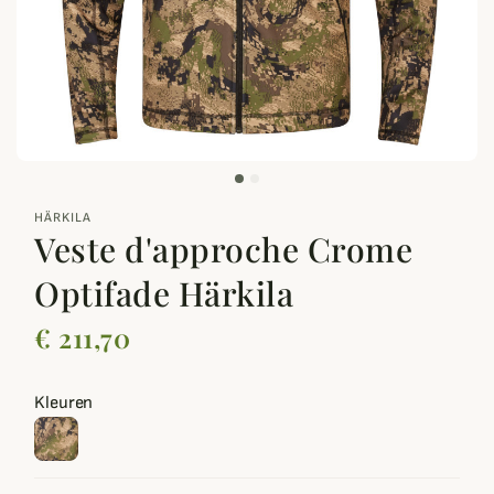
zoom_out_map
HÄRKILA
Veste d'approche Crome
Optifade Härkila
€ 211,70
Kleuren