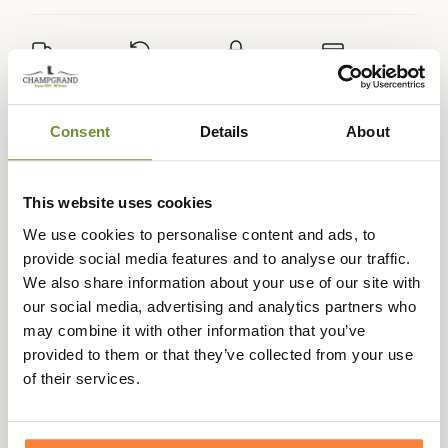
Expédié dans
Échange ou
Paiement
Paiement en
la journée
retour sous
sécurisé
3 fois dès 100
90 jours
euros
Consent
Details
About
This website uses cookies
We use cookies to personalise content and ads, to
Beschrijving
provide social media features and to analyse our traffic.
We also share information about your use of our site with
Avec la veste Crome, Härkila vous propose une veste
our social media, advertising and analytics partners who
dédiée à l'affût, la chasse à l'approche ou la chasse à l'arc.
may combine it with other information that you’ve
Coupée dans un tissu polaire lisse en surface, la veste
provided to them or that they’ve collected from your use
Crome est très légère et très souple. L'étoffe offre une
of their services.
très grande élasticité pour faciliter les mouvements.
Véritable seconde peau, la veste Crome d'Härkila vous