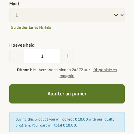
Maat
Guide des tailles Härkila
Hoeveelheid
remove
add
Disponible
·
Verzonden binnen 24/ 72 uur
·
Disponible en
magasin
Ajouter au panier
Buying this product you will collect
€ 10,00
with our loyalty
program. Your cart will total
€ 10,00
.