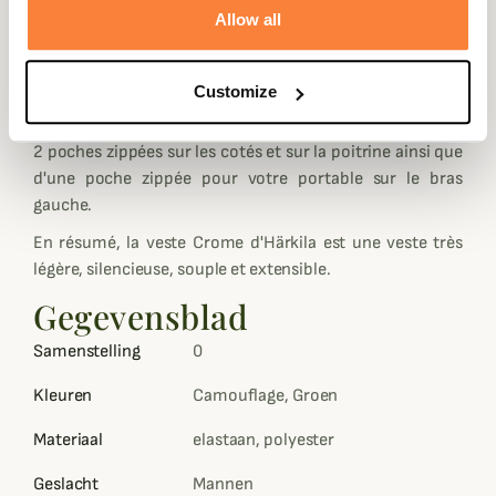
collera au corps et vous confondra avec le paysage grâce
Allow all
à son camouflage OPTIFADE.
Pensée pour la chasse à l'affût ou l'approche cette veste
Customize
Crome est 100% silencieuse, est équipée d'une capuche
élastique intégrée ainsi que de trous pour les pouces, de
2 poches zippées sur les cotés et sur la poitrine ainsi que
d'une poche zippée pour votre portable sur le bras
gauche.
En résumé, la veste Crome d'Härkila est une veste très
légère, silencieuse, souple et extensible.
Gegevensblad
Samenstelling
0
Kleuren
Camouflage, Groen
Materiaal
elastaan, polyester
Geslacht
Mannen