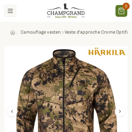
0
Camouflage vesten
Veste d'approche Crome Optifad
chevron_left
chevron_right