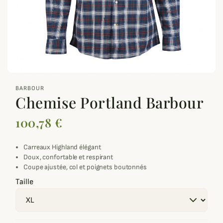
zoom_out_map
BARBOUR
Chemise Portland Barbour
100,78 €
Carreaux Highland élégant
Doux, confortable et respirant
Coupe ajustée, col et poignets boutonnés
Taille