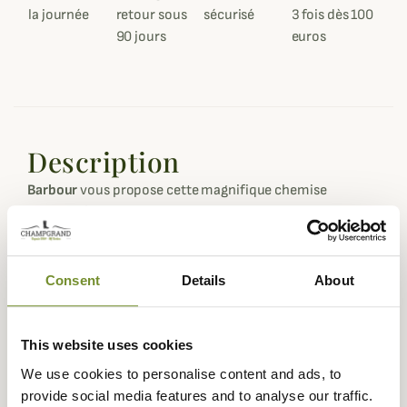
la journée
retour sous
sécurisé
3 fois dès 100
90 jours
euros
Description
Barbour
vous propose cette magnifique chemise
Portland à carreaux highland pour un look country chic
que vous pourrez porter au quotidien.
Cette chemise Portland est confectionnée en coton de
Consent
Details
About
qualité dans une coupe ajustée qui flattera votre
morphologie et dans un motif à carreaux blanc et rouge
sur fond bleu ou à carreaux bleu, blanc et jaune sur fond
This website uses cookies
rouge.
We use cookies to personalise content and ads, to
Elle possède une coupe ajustée avec un col et des
provide social media features and to analyse our traffic.
poignets boutonnés pour plus d'élégance et est