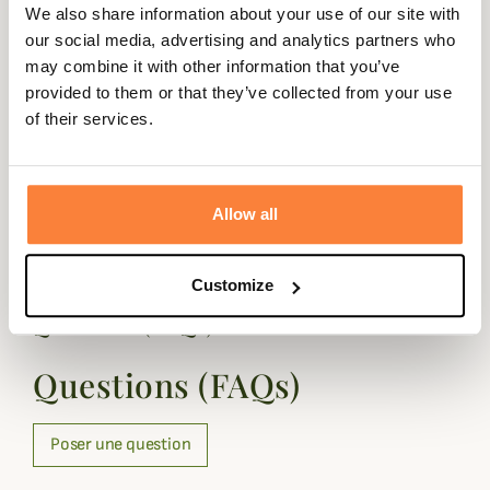
un encart au motif camouflage.
We also share information about your use of our site with
Fiche technique
our social media, advertising and analytics partners who
may combine it with other information that you’ve
Composition
100% Coton
provided to them or that they’ve collected from your use
of their services.
Coloris
Beige, Marron, Vert
Matière
Coton
Genre
Homme
Allow all
Customize
Questions (FAQs)
Questions (FAQs)
Poser une question