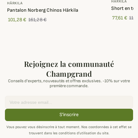
HÄRKILA
HÄRKILA
Short en toil
Pantalon Norberg Chinos Härkila
77,61 €
110,
101,28 €
161,28 €
Rejoignez la communauté
Champgrand
Conseils d'experts, nouveautés et offres exclusives. -10% sur votre
première commande.
Email
S'inscrire
Vous pouvez vous désinscrire à tout moment. Nos coordonnées à cet effet se
trouvent dans les conditions d’utilisation du site.