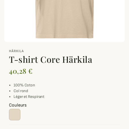
zoom_out_map
HÄRKILA
T-shirt Core Härkila
40,28 €
100% Coton
Col rond
Léger et Respirant
Couleurs