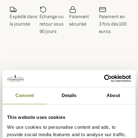
Expédié dans
Échange ou
Paiement
Paiement en
la journée
retour sous
sécurisé
3 fois dès 100
90 jours
euros
Description
Confectionné en pur coton, ce superbe t-shirt d'Härkila
ravira tous les amateurs de la marque scandinave de
Consent
Details
About
chasse.
Disponible en 3 coloris, ce t-shirt léger et respirant est
idéal à porter en toute circonstance, que ce soit pour une
This website uses cookies
approche ou une chaude journée d'été. Le t-shirt Core de
We use cookies to personalise content and ads, to
Härkila présente le logo de la marque sur la poitrine dans
provide social media features and to analyse our traffic.